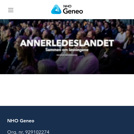
Forside
Påmelding
Program
Du møter
Om konferansen
NHO Geneo
Org. nr. 929102274