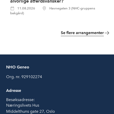
alvorlige atferdsvansker?
11.08.2026
Havnegaten 3 (NHC-gruppens
bakgård)
Se flere arrangementer
NHO Geneo
Org. nr. 929102274
Adresse
Besøksadresse:
Næringslivets Hus
Middelthuns gate 27, Oslo