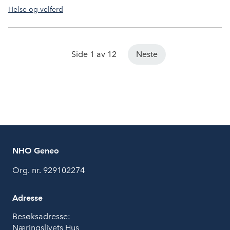
Helse og velferd
Side 1 av 12
Neste
NHO Geneo
Org. nr. 929102274
Adresse
Besøksadresse:
Næringslivets Hus