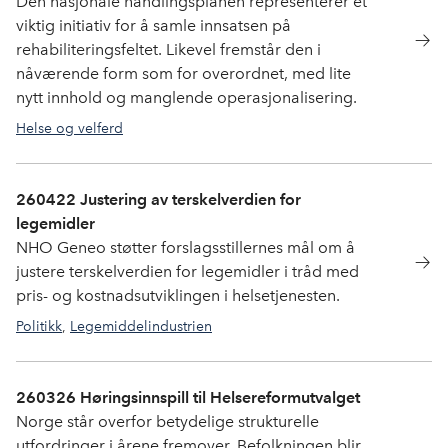
Den nasjonale handlingsplanen representerer et
viktig initiativ for å samle innsatsen på
rehabiliteringsfeltet. Likevel fremstår den i
nåværende form som for overordnet, med lite
nytt innhold og manglende operasjonalisering.
Helse og velferd
260422 Justering av terskelverdien for
legemidler
NHO Geneo støtter forslagsstillernes mål om å
justere terskelverdien for legemidler i tråd med
pris- og kostnadsutviklingen i helsetjenesten.
Politikk
,
Legemiddelindustrien
260326 Høringsinnspill til Helsereformutvalget
Norge står overfor betydelige strukturelle
utfordringer i årene fremover. Befolkningen blir