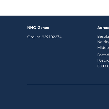
NHO Geneo
Adres
Besøk
Org. nr. 929102274
Næring
Middel
Postad
Postbo
0303 