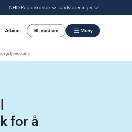
NHO
Regionkontor
Landsforeninger
Arbinn
Bli medlem
Meny
msorgstjenestene
l
k for å