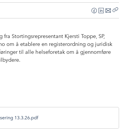
F
L
E
Kopier
a
i
-
lenke
c
n
p
e
k
o
 fra Stortingsrepresentant Kjersti Toppe, SP,
b
e
s
no om å etablere en registerordning og juridisk
o
d
t
føringer til alle helseforetak om å gjennomføre
o
I
tilbydere.
k
n
isering 13.3.26.pdf