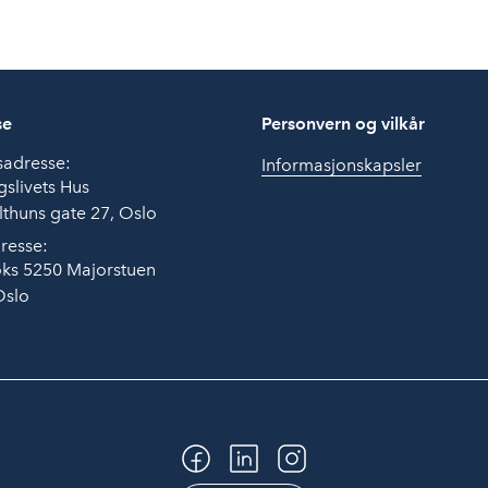
se
Personvern og vilkår
sadresse:
Informasjonskapsler
slivets Hus
thuns gate 27, Oslo
resse:
ks 5250 Majorstuen
Oslo