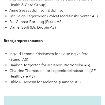
b
e
s
Health & Care Group)
o
d
t
Anne Sveaas Johnson & Johnson
o
I
Per Helge Fagermoen (Volvat Medisinske Senter AS)
k
n
Per Gunnar Borhaug (Ecura AS)
Daniel Sørli (Dr. Dropin AS)
Bransjerepresentanter:
Ingvild Lemme Kristiansen for Helse og velferd
(Stendi AS)
Haakon Torgersen for Melanor (BioNordika AS)
Chatrine Thomassen for Legemiddelindustrien (GE
Healthcare AS)
Hilde R. Åsheim for Melanor (Danone AS)