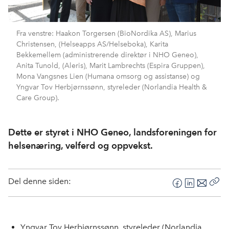
Fra venstre: Haakon Torgersen (BioNordika AS), Marius
Christensen, (Helseapps AS/Helseboka), Karita
Bekkemellem (administrerende direktør i NHO Geneo),
Anita Tunold, (Aleris), Marit Lambrechts (Espira Gruppen),
Mona Vangsnes Lien (Humana omsorg og assistanse) og
Yngvar Tov Herbjørnssønn, styreleder (Norlandia Health &
Care Group).
Dette er styret i NHO Geneo, landsforeningen for
helsenæring, velferd og oppvekst.
Del denne siden:
F
L
E
Kop
a
i
-
len
c
n
p
e
k
o
Yngvar Tov Herbjørnssønn, styreleder (Norlandia