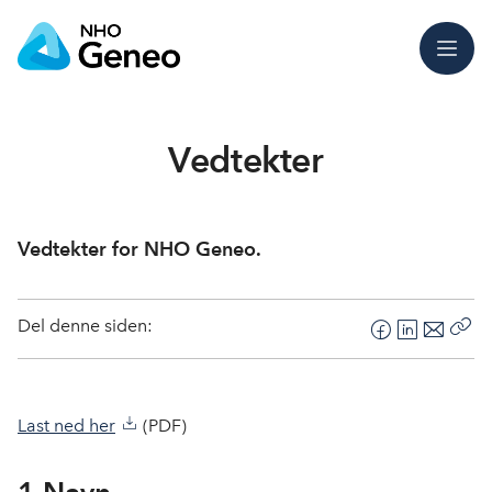
Meny
Vedtekter
Vedtekter for NHO Geneo.
Del denne siden:
F
L
E
Kop
a
i
-
len
c
n
p
e
k
o
Last ned her
(PDF)
b
e
s
o
d
t
1 Navn