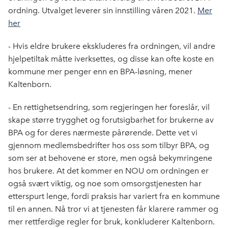
ordning. Utvalget leverer sin innstilling våren 2021.
Mer
her
- Hvis eldre brukere ekskluderes fra ordningen, vil andre
hjelpetiltak måtte iverksettes, og disse kan ofte koste en
kommune mer penger enn en BPA-løsning, mener
Kaltenborn.
- En rettighetsendring, som regjeringen her foreslår, vil
skape større trygghet og forutsigbarhet for brukerne av
BPA og for deres nærmeste pårørende. Dette vet vi
gjennom medlemsbedrifter hos oss som tilbyr BPA, og
som ser at behovene er store, men også bekymringene
hos brukere. At det kommer en NOU om ordningen er
også svært viktig, og noe som omsorgstjenesten har
etterspurt lenge, fordi praksis har variert fra en kommune
til en annen. Nå tror vi at tjenesten får klarere rammer og
mer rettferdige regler for bruk, konkluderer Kaltenborn.