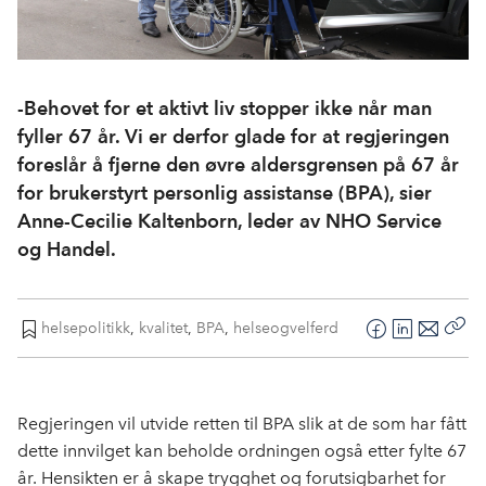
-Behovet for et aktivt liv stopper ikke når man
fyller 67 år. Vi er derfor glade for at regjeringen
foreslår å fjerne den øvre aldersgrensen på 67 år
for brukerstyrt personlig assistanse (BPA), sier
Anne-Cecilie Kaltenborn, leder av NHO Service
og Handel.
helsepolitikk
,
kvalitet
,
BPA
,
helseogvelferd
F
L
E
Kop
a
i
-
len
c
n
p
e
k
o
Regjeringen vil utvide retten til BPA slik at de som har fått
b
e
s
dette innvilget kan beholde ordningen også etter fylte 67
o
d
t
år. Hensikten er å skape trygghet og forutsigbarhet for