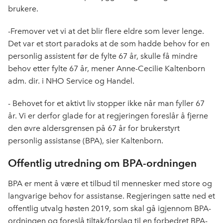
o
I
brukere.
k
n
-Fremover vet vi at det blir flere eldre som lever lenge.
Det var et stort paradoks at de som hadde behov for en
personlig assistent før de fylte 67 år, skulle få mindre
behov etter fylte 67 år, mener Anne-Cecilie Kaltenborn
adm. dir. i NHO Service og Handel.
- Behovet for et aktivt liv stopper ikke når man fyller 67
år. Vi er derfor glade for at regjeringen foreslår å fjerne
den øvre aldersgrensen på 67 år for brukerstyrt
personlig assistanse (BPA), sier Kaltenborn.
Offentlig utredning om BPA-ordningen
BPA er ment å være et tilbud til mennesker med store og
langvarige behov for assistanse. Regjeringen satte ned et
offentlig utvalg høsten 2019, som skal gå igjennom BPA-
ordningen og foreslå tiltak/forslag til en forbedret BPA-