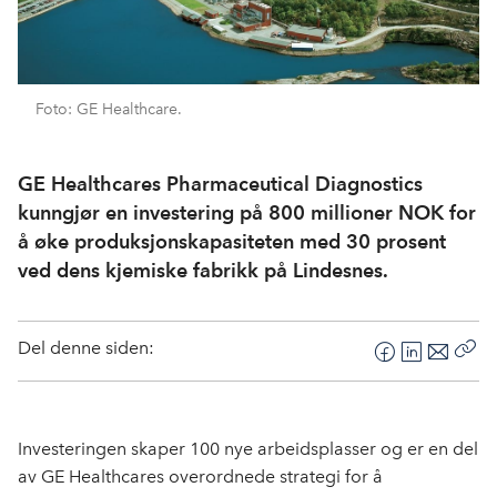
Foto: GE Healthcare.
GE Healthcares Pharmaceutical Diagnostics
kunngjør en investering på 800 millioner NOK for
å øke produksjonskapasiteten med 30 prosent
ved dens kjemiske fabrikk på Lindesnes.
Del denne siden:
F
L
E
Kop
a
i
-
len
c
n
p
e
k
o
Investeringen skaper 100 nye arbeidsplasser og er en del
b
e
s
av GE Healthcares overordnede strategi for å
o
d
t