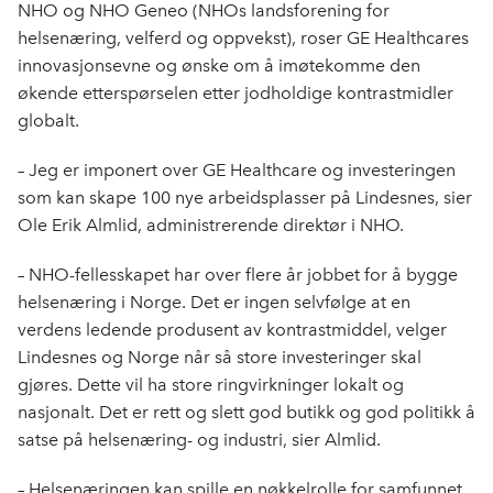
NHO og NHO Geneo (NHOs landsforening for
helsenæring, velferd og oppvekst), roser GE Healthcares
innovasjonsevne og ønske om å imøtekomme den
økende etterspørselen etter jodholdige kontrastmidler
globalt.
– Jeg er imponert over GE Healthcare og investeringen
som kan skape 100 nye arbeidsplasser på Lindesnes, sier
Ole Erik Almlid, administrerende direktør i NHO.
– NHO-fellesskapet har over flere år jobbet for å bygge
helsenæring i Norge. Det er ingen selvfølge at en
verdens ledende produsent av kontrastmiddel, velger
Lindesnes og Norge når så store investeringer skal
gjøres. Dette vil ha store ringvirkninger lokalt og
nasjonalt. Det er rett og slett god butikk og god politikk å
satse på helsenæring- og industri, sier Almlid.
– Helsenæringen kan spille en nøkkelrolle for samfunnet