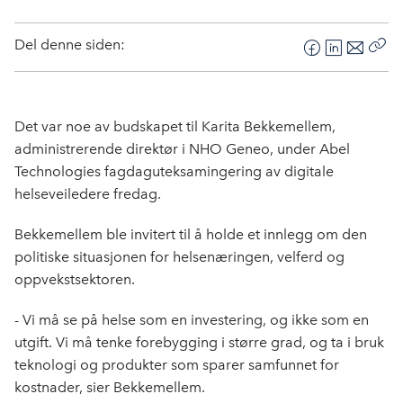
Del denne siden:
F
L
E
Kop
a
i
-
len
c
n
p
e
k
o
Det var noe av budskapet til Karita Bekkemellem,
b
e
s
administrerende direktør i NHO Geneo, under Abel
o
d
t
Technologies fagdaguteksamingering av digitale
o
I
helseveiledere fredag.
k
n
Bekkemellem ble invitert til å holde et innlegg om den
politiske situasjonen for helsenæringen, velferd og
oppvekstsektoren.
- Vi må se på helse som en investering, og ikke som en
utgift. Vi må tenke forebygging i større grad, og ta i bruk
teknologi og produkter som sparer samfunnet for
kostnader, sier Bekkemellem.