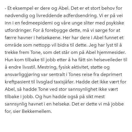
- Et eksempel er dere og Abel. Det er et stort behov for
nødvendig og livreddende adferdsendring. Vi er på vei
inn i en fedmeepidemi og våre unge sliter med psykiske
utfordringer. For å forebygge dette, må vi sørge for at
færre havner i helsekøene. Her har dere i Abel funnet et
område som nettopp vil bidra til dette. Jeg har lyst til å
trekke frem Tone, som det står om på Abel hjemmesider.
Hun kom tilbake til jobb etter å ha fått sin helseveileder til
å endre livsstil. Mestring, fysisk aktivitet, støtte og
ansvarliggjøring var sentralt i Tones reise fra deprimert
kreftpasient til livsglad taxisjåfør. Hadde det ikke vært for
Abel, så hadde Tone ved stor sannsynlighet ikke vært
tilbake i jobb. Og hun hadde også på sikt mest
sannsynlig havnet i en helsekø. Det er dette vi må jobbe
for, sier Bekkemellem.