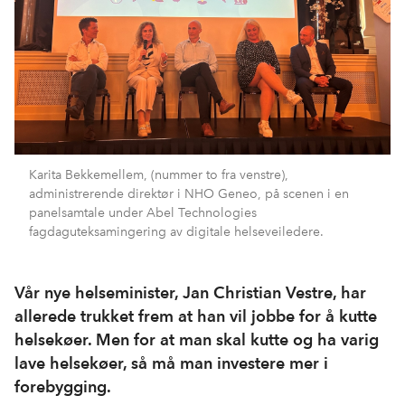
Karita Bekkemellem, (nummer to fra venstre),
administrerende direktør i NHO Geneo, på scenen i en
panelsamtale under Abel Technologies
fagdaguteksamingering av digitale helseveiledere.
Vår nye helseminister, Jan Christian Vestre, har
allerede trukket frem at han vil jobbe for å kutte
helsekøer. Men for at man skal kutte og ha varig
lave helsekøer, så må man investere mer i
forebygging.