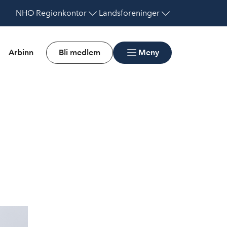
NHO
Regionkontor
Landsforeninger
Arbinn
Bli medlem
Meny