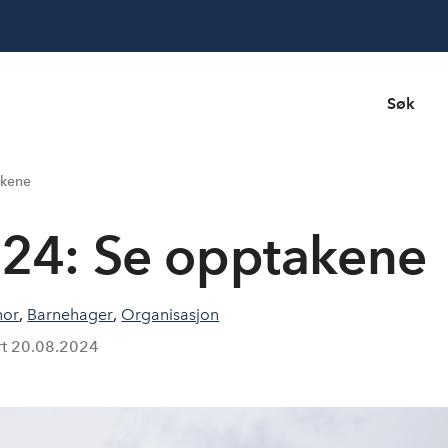
Søk
akene
24: Se opptakene
nor
,
Barnehager
,
Organisasjon
rt
20.08.2024