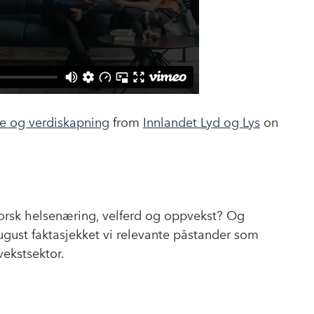
se og verdiskapning
from
Innlandet Lyd og Lys
on
 norsk helsenæring, velferd og oppvekst? Og
august faktasjekket vi relevante påstander som
vekstsektor.