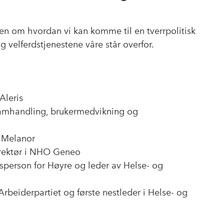
o
I
k
n
 om hvordan vi kan komme til en tverrpolitisk
g velferdstjenestene våre står overfor.
Aleris
 samhandling, brukermedvikning og
i Melanor
irektør i NHO Geneo
lsperson for Høyre og leder av Helse- og
 Arbeiderpartiet og første nestleder i Helse- og