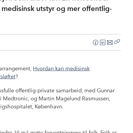
i medisinsk utstyr og mer offentlig-
F
L
E
Kopier
a
i
-
lenke
c
n
p
e
k
o
-arrangement,
Hvordan kan medisinsk
b
e
s
sløftet
?
o
d
t
o
I
ssfulle offentlig-private samarbeid, med Gunnar
k
n
 i Medtronic, og Martin Magelund Rasmussen,
Rigshospitalet, København.
ndre. Vi må møte forventningene til folk. Folk er