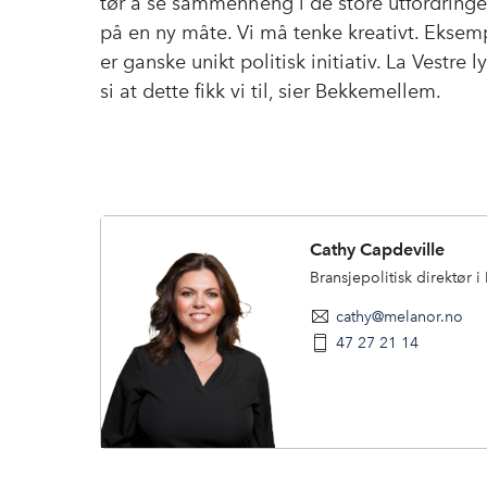
tør å se sammenheng i de store utfordring
på en ny måte. Vi må tenke kreativt. Eksemp
er ganske unikt politisk initiativ. La Vestre 
si at dette fikk vi til, sier Bekkemellem.
Cathy Capdeville
Bransjepolitisk direktør 
cathy@melanor.no
47 27 21 14