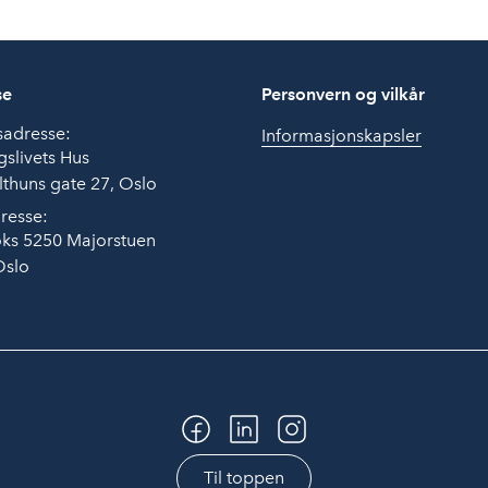
se
Personvern og vilkår
sadresse:
Informasjonskapsler
slivets Hus
thuns gate 27, Oslo
resse:
ks 5250 Majorstuen
Oslo
Til toppen