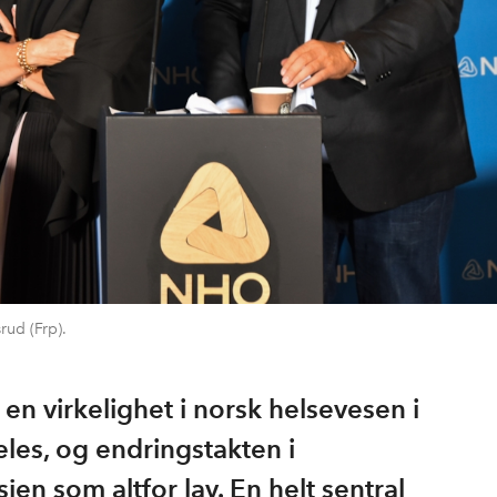
rud (Frp).
 en virkelighet i norsk helsevesen i
les, og endringstakten i
en som altfor lav. En helt sentral