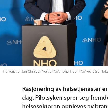
Fra venstre: Jan Christian Vestre (Ap), Tone Trøen (Ap) og Bård Hoks
Rasjonering av helsetjenester er
dag. Pilotsyken sprer seg fremde
helsesektoren oppleves av bransj