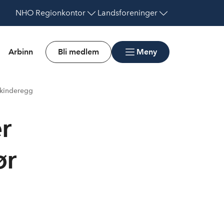
NHO
Regionkontor
Landsforeninger
Arbinn
Bli medlem
Meny
t kinderegg
r
ør