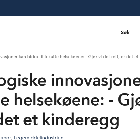
Søk
asjoner kan bidra til å kutte helsekøene: - Gjør vi det rett, er det e
ogiske innovasjone
tte helsekøene: - Gj
r det et kinderegg
lanor
,
Legemiddelindustrien