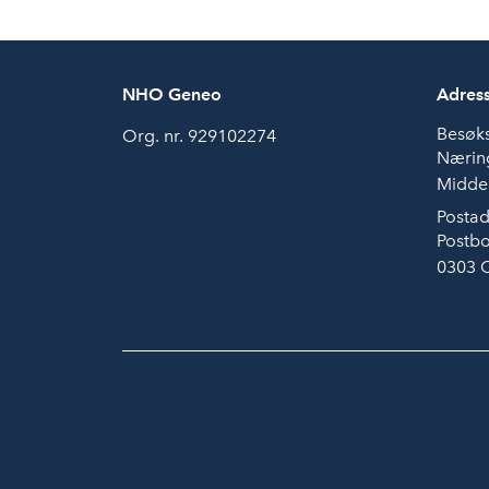
NHO Geneo
Adres
Besøk
Org. nr. 929102274
Næring
Middel
Postad
Postbo
0303 