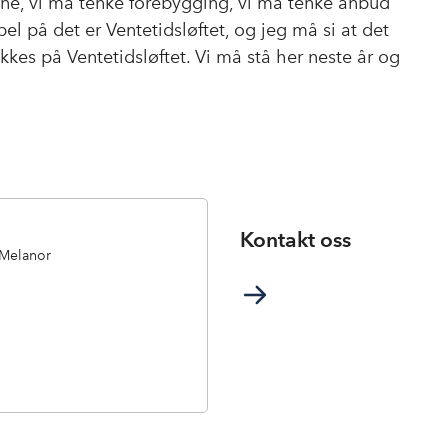
ene, vi må tenke forebygging, vi må tenke anbud
el på det er Ventetidsløftet, og jeg må si at det
lykkes på Ventetidsløftet. Vi må stå her neste år og
Kontakt oss
i Melanor