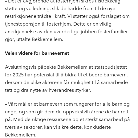
– Det er avgjørende at fosterhjem sikres tilstrekkelig
støtte og veiledning, slik de hadde frem til de nye
restriksjonene trådte i kraft. Vi støtter også forslaget om
tjenestepensjon til fosterhjem. Dette er en viktig
anerkjennelse av den uvurderlige jobben fosterfamilier
gjør, uttalte Bekkemellem.
Veien videre for barnevernet
Avslutningsvis påpekte Bekkemellem at statsbudsjettet
for 2025 har potensial til å bidra til et bedre barnevern,
dersom de ulike aktørene får mulighet til å samarbeide
tett og dra nytte av hverandres styrker.
– Vårt mål er et barnevern som fungerer for alle barn og
unge, og som gir dem de oppvekstvilkårene de har rett
på. Med de riktige ressursene og et sterkt samarbeid på
tvers av sektorer, kan vi sikre dette, konkluderte
Bekkemellem.