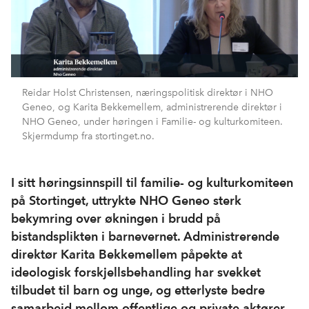
Reidar Holst Christensen, næringspolitisk direktør i NHO
Geneo, og Karita Bekkemellem, administrerende direktør i
NHO Geneo, under høringen i Familie- og kulturkomiteen.
Skjermdump fra stortinget.no.
I sitt høringsinnspill til familie- og kulturkomiteen
på Stortinget, uttrykte NHO Geneo sterk
bekymring over økningen i brudd på
bistandsplikten i barnevernet. Administrerende
direktør Karita Bekkemellem påpekte at
ideologisk forskjellsbehandling har svekket
tilbudet til barn og unge, og etterlyste bedre
samarbeid mellom offentlige og private aktører.