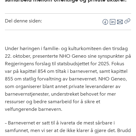
Del denne siden:
F
L
E
Kop
a
i
-
len
c
n
p
e
k
o
Under høringen i familie- og kulturkomiteen den tirsdag
b
e
s
22. oktober, presenterte NHO Geneo sine synspunkter på
o
d
t
Regjeringens forslag til statsbudsjettet for 2025. Fokus
o
I
var på kapittel 854 om tiltak i barnevernet, samt kapittel
k
n
855 om statlig forvaltning av barnevernet. NHO Geneo,
som organiserer blant annet private leverandører av
barnevernstjenester, understreket behovet for mer
ressurser og bedre samarbeid for å sikre et
velfungerende barnevern.
– Barnevernet er satt til å ivareta de mest sårbare i
samfunnet, men vi ser at de ikke klarer å gjøre det. Brudd