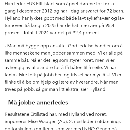
Han leder FUS Eitillstad, som åpnet dørene for første
gang i desember 2012 og har i dag ansvaret for 72 barn.
Hylland har lykkes godt med både lavt sykefravær og lav
turnover. Så langt i 2025 har de hatt nærvær på 95,4
prosent. Totalt i 2024 var det på 92,4 prosent.
- Man må bygge opp ansatte. God ledelse handler om å
like menneskene man jobber sammen med. Vi er alle på
samme båt. Nå er det jeg som styrer roret, men vi er
avhengig av alle andre for å få båten til å seile. Vi har
fantastiske folk på jobb her, og trivsel har mye å si. Vi er
flinke til å be om hjelp og lære av hverandre. Når man
trives på jobb, så gir man litt ekstra, sier Hylland.
- Må jobbe annerledes
Resultatene Eitillstad har, med Hylland ved roret,
imponerer Elise Waagen (Ap), 2. nestleder i utdannings-
og forskningskomiteen, som var med NHO Geneo på