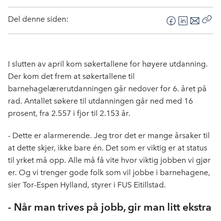
Del denne siden:
F
L
E
Kop
a
i
-
len
c
n
p
e
k
o
I slutten av april kom søkertallene for høyere utdanning.
b
e
s
Der kom det frem at søkertallene til
o
d
t
barnehagelærerutdanningen går nedover for 6. året på
o
I
rad. Antallet søkere til utdanningen går ned med 16
k
n
prosent, fra 2.557 i fjor til 2.153 år.
- Dette er alarmerende. Jeg tror det er mange årsaker til
at dette skjer, ikke bare én. Det som er viktig er at status
til yrket må opp. Alle må få vite hvor viktig jobben vi gjør
er. Og vi trenger gode folk som vil jobbe i barnehagene,
sier Tor-Espen Hylland, styrer i FUS Eitillstad.
- Når man trives på jobb, gir man litt ekstra