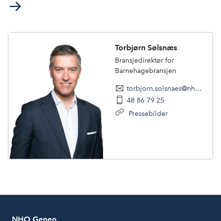
Torbjørn Sølsnæs
Bransjedirektør for
Barnehagebransjen
torbjorn.solsnaes@nhogeneo.no
48 86 79 25
Pressebilder
NHO Geneo