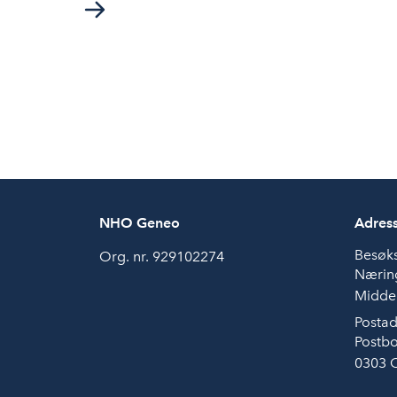
NHO Geneo
Adres
Besøk
Org. nr. 929102274
Næring
Middel
Postad
Postbo
0303 