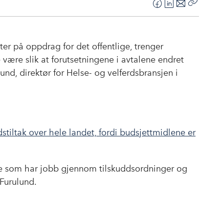
F
L
E
Kopier
a
i
-
lenke
c
n
p
e
k
o
ter på oppdrag for det offentlige, trenger
b
e
s
e være slik at forutsetningene i avtalene endret
o
d
t
und, direktør for Helse- og velferdsbransjen i
o
I
k
n
tiltak over hele landet, fordi budsjettmidlene er
ge som har jobb gjennom tilskuddsordninger og
 Furulund.