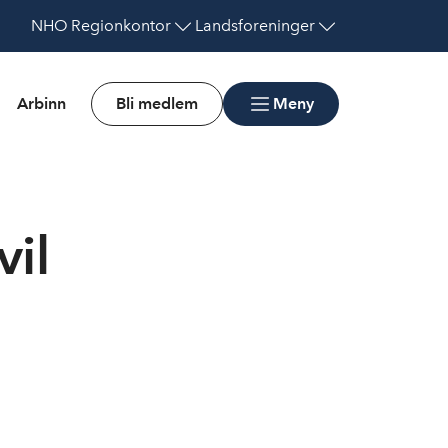
NHO
Regionkontor
Landsforeninger
Arbinn
Bli medlem
Meny
vil