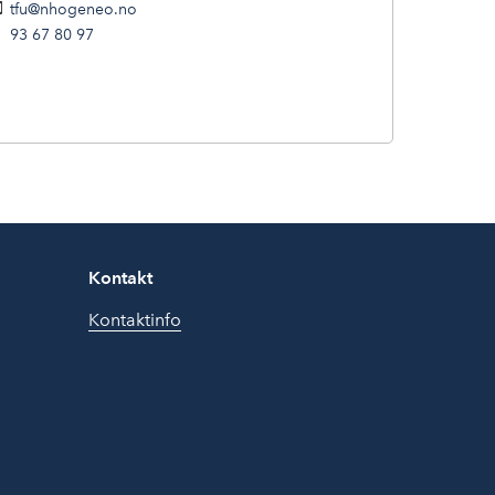
tfu@nhogeneo.no
93 67 80 97
Kontakt
Kontaktinfo