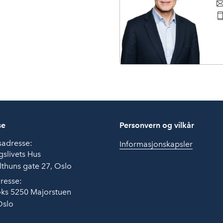
se
Personvern og vilkår
sadresse:
Informasjonskapsler
slivets Hus
thuns gate 27, Oslo
resse:
ks 5250 Majorstuen
Oslo