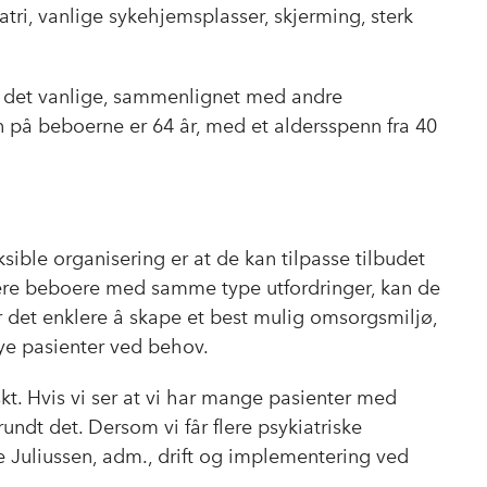
ri, vanlige sykehjemsplasser, skjerming, sterk
m det vanlige, sammenlignet med andre
 på beboerne er 64 år, med et aldersspenn fra 40
sible organisering er at de kan tilpasse tilbudet
lere beboere med samme type utfordringer, kan de
ør det enklere å skape et best mulig omsorgsmiljø,
nye pasienter ved behov.
raskt. Hvis vi ser at vi har mange pasienter med
rundt det. Dersom vi får flere psykiatriske
sse Juliussen, adm., drift og implementering ved