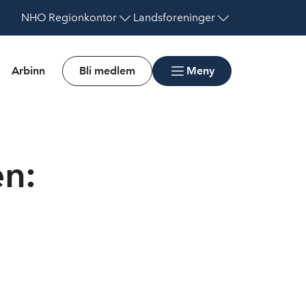
NHO
Regionkontor
Landsforeninger
Arbinn
Bli medlem
Meny
en: