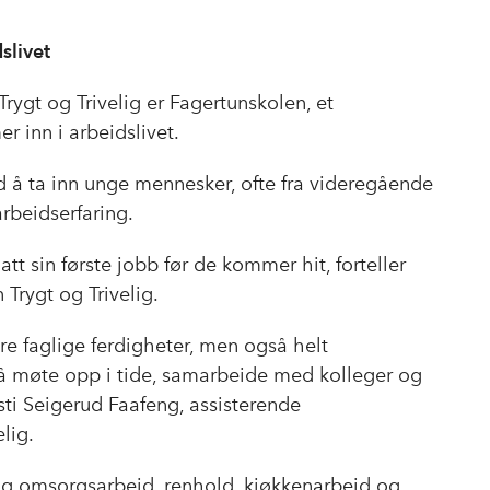
slivet
rygt og Trivelig er Fagertunskolen, et
inn i arbeidslivet.
 å ta inn unge mennesker, ofte fra videregående
arbeidserfaring.
 sin første jobb før de kommer hit, forteller
Trygt og Trivelig.
e faglige ferdigheter, men også helt
å møte opp i tide, samarbeide med kolleger og
sti Seigerud Faafeng, assisterende
lig.
- og omsorgsarbeid, renhold, kjøkkenarbeid og