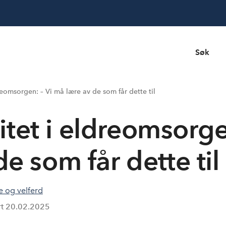
Søk
reomsorgen: – Vi må lære av de som får dette til
itet i eldreomsorg
de som får dette til
e og velferd
rt
20.02.2025