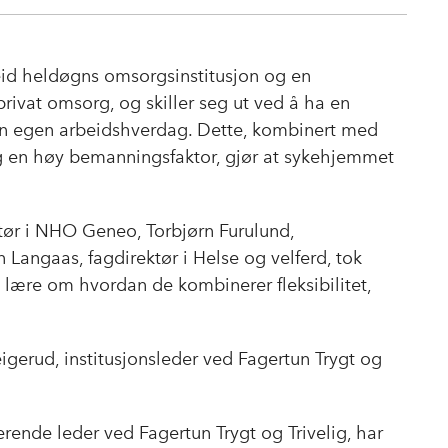
Kopier
a
i
-
lenke
c
n
p
e
k
o
ateid heldøgns omsorgsinstitusjon og en
b
e
s
 privat omsorg, og skiller seg ut ved å ha en
o
d
t
 sin egen arbeidshverdag. Dette, kombinert med
o
I
og en høy bemanningsfaktor, gjør at sykehjemmet
k
n
tør i NHO Geneo, Torbjørn Furulund,
n Langaas, fagdirektør i Helse og velferd, tok
 å lære om hvordan de kombinerer fleksibilitet,
eigerud, institusjonsleder ved Fagertun Trygt og
ende leder ved Fagertun Trygt og Trivelig, har