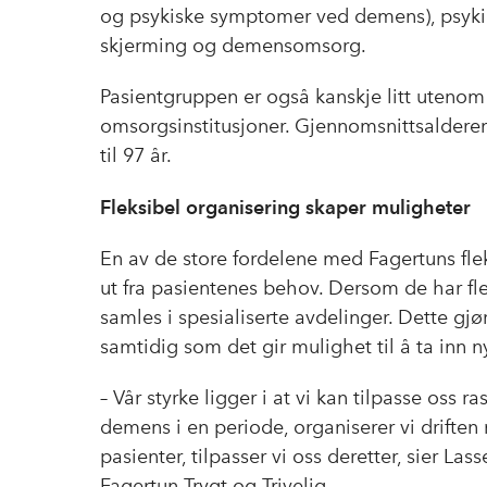
og psykiske symptomer ved demens), psykiat
skjerming og demensomsorg.
Pasientgruppen er også kanskje litt uteno
omsorgsinstitusjoner. Gjennomsnittsalderen
til 97 år.
Fleksibel organisering skaper muligheter
En av de store fordelene med Fagertuns flek
ut fra pasientenes behov. Dersom de har f
samles i spesialiserte avdelinger. Dette gj
samtidig som det gir mulighet til å ta inn 
– Vår styrke ligger i at vi kan tilpasse oss 
demens i en periode, organiserer vi driften 
pasienter, tilpasser vi oss deretter, sier La
Fagertun Trygt og Trivelig.