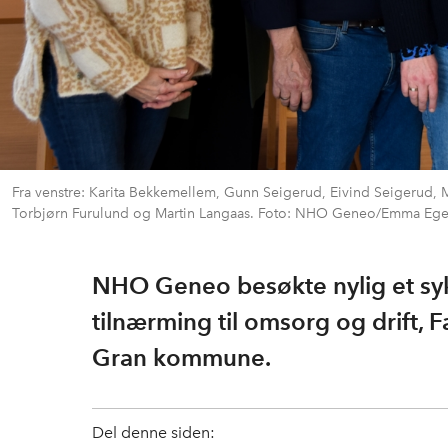
Fra venstre: Karita Bekkemellem, Gunn Seigerud, Eivind Seigerud, M
Torbjørn Furulund og Martin Langaas. Foto: NHO Geneo/Emma Eged
NHO Geneo besøkte nylig et syk
tilnærming til omsorg og drift, F
Gran kommune.
Del denne siden: