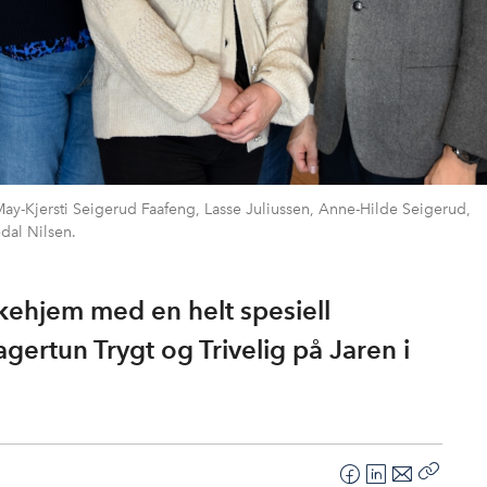
ay-Kjersti Seigerud Faafeng, Lasse Juliussen, Anne-Hilde Seigerud,
al Nilsen.
ehjem med en helt spesiell
agertun Trygt og Trivelig på Jaren i
F
L
E