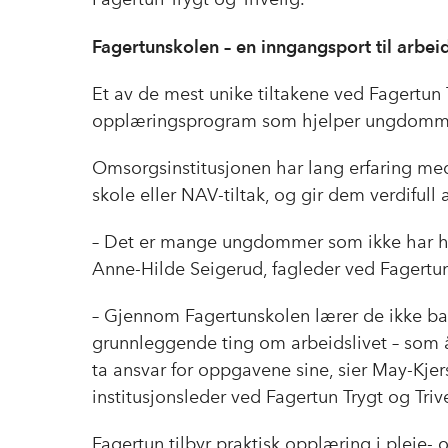
Fagertunskolen – en inngangsport til arbeid
Et av de mest unike tiltakene ved Fagertun T
opplæringsprogram som hjelper ungdommer 
Omsorgsinstitusjonen har lang erfaring med
skole eller NAV-tiltak, og gir dem verdifull 
– Det er mange ungdommer som ikke har hatt
Anne-Hilde Seigerud, fagleder ved Fagertun 
– Gjennom Fagertunskolen lærer de ikke bar
grunnleggende ting om arbeidslivet – som 
ta ansvar for oppgavene sine, sier May-Kjer
institusjonsleder ved Fagertun Trygt og Trive
Fagertun tilbyr praktisk opplæring i pleie