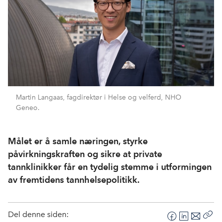
Martin Langaas, fagdirektør i Helse og velferd, NHO
Geneo.
Målet er å samle næringen, styrke
påvirkningskraften og sikre at private
tannklinikker får en tydelig stemme i utformingen
av fremtidens tannhelsepolitikk.
Del denne siden:
F
L
E