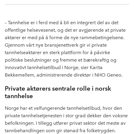
Kop
a
i
-
len
c
n
p
e
k
o
– Tannhelse er i ferd med å bli en integrert del av det
b
e
s
offentlige helsevesenet, og det er avgjørende at private
o
d
t
aktører er med på å forme de nye rammebetingelsene.
o
I
Gjennom vårt nye bransjenettverk gir vi private
k
n
tannhelseaktører en sterk plattform for å påvirke
politiske beslutninger og fremme et bærekraftig og
innovativt tannhelsetilbud i Norge, sier
Karita
Bek
kemellem, administrerende direktør i NHO Geneo.
Private aktørers sentrale rolle i norsk
tannhelse
Norge har et velfungerende tannhelsetilbud, hvor den
private tannhelsetjenesten i stor grad dekker den voksne
befolkningen. I tillegg utfører privat sektor det meste av
tannbehandlingen som gir stønad fra folketrygden.