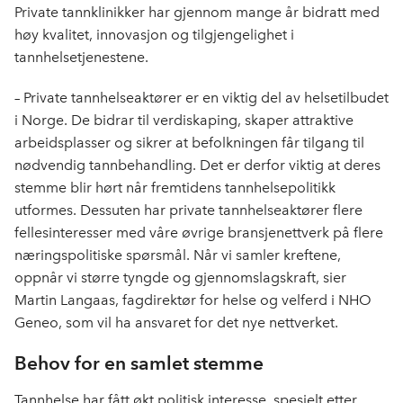
Private tannklinikker har gjennom mange år bidratt med
høy kvalitet, innovasjon og tilgjengelighet i
tannhelsetjenestene.
– Private tannhelseaktører er en viktig del av helsetilbudet
i Norge. De bidrar til verdiskaping, skaper attraktive
arbeidsplasser og sikrer at befolkningen får tilgang til
nødvendig tannbehandling. Det er derfor viktig at deres
stemme blir hørt når fremtidens tannhelsepolitikk
utformes. Dessuten har private tannhelseaktører flere
fellesinteresser med våre øvrige bransjenettverk på flere
næringspolitiske spørsmål. Når vi samler kreftene,
oppnår vi større tyngde og gjennomslagskraft, sier
Martin Langaas, fagdirektør for helse og velferd i NHO
Geneo, som vil ha ansvaret for det nye nettverket.
Behov for en samlet stemme
Tannhelse har fått økt politisk interesse, spesielt etter