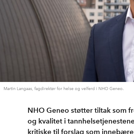
Martin Langaas, fagdirektør for helse og velferd i NHO Geneo.
NHO Geneo støtter tiltak som f
og kvalitet i tannhelsetjenesten
kritiske til forslag som innebæ