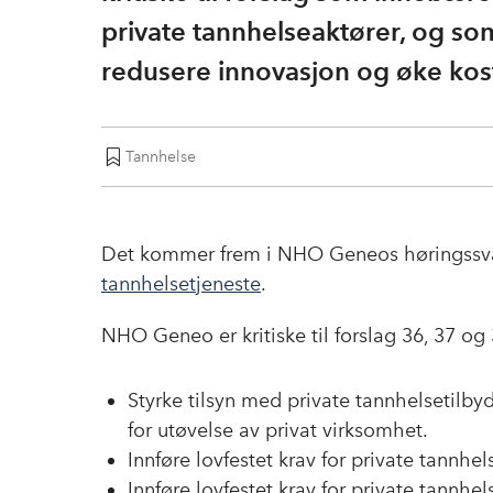
private tannhelseaktører, og so
redusere innovasjon og øke ko
Tannhelse
Det kommer frem i NHO Geneos høringssva
tannhelsetjeneste
.
NHO Geneo er kritiske til forslag 36, 37 o
Styrke tilsyn med private tannhelsetilbyd
for utøvelse av privat virksomhet.
Innføre lovfestet krav for private tannhe
Innføre lovfestet krav for private tannhe