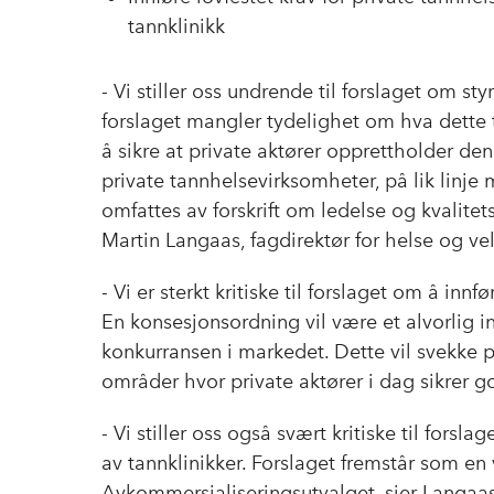
tannklinikk
- Vi stiller oss undrende til forslaget om st
forslaget mangler tydelighet om hva dette t
å sikre at private aktører opprettholder den
private tannhelsevirksomheter, på lik linje
omfattes av forskrift om ledelse og kvalitet
Martin Langaas, fagdirektør for helse og v
- Vi er sterkt kritiske til forslaget om å innf
En konsesjonsordning vil være et alvorlig in
konkurransen i markedet. Dette vil svekke p
områder hvor private aktører i dag sikrer g
- Vi stiller oss også svært kritiske til fors
av tannklinikker. Forslaget fremstår som en v
Avkommersialiseringsutvalget, sier Langaas