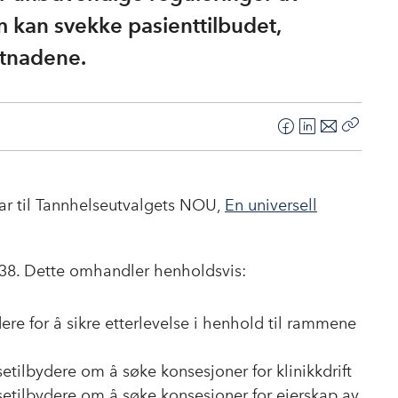
m kan svekke pasienttilbudet,
stnadene.
F
L
E
Kopier
a
i
-
lenke
c
n
p
e
k
o
r til Tannhelseutvalgets NOU,
En universell
b
e
s
o
d
t
o
I
g 38. Dette omhandler henholdsvis:
k
n
ere for å sikre etterlevelse i henhold til rammene
lsetilbydere om å søke konsesjoner for klinikkdrift
lsetilbydere om å søke konsesjoner for eierskap av