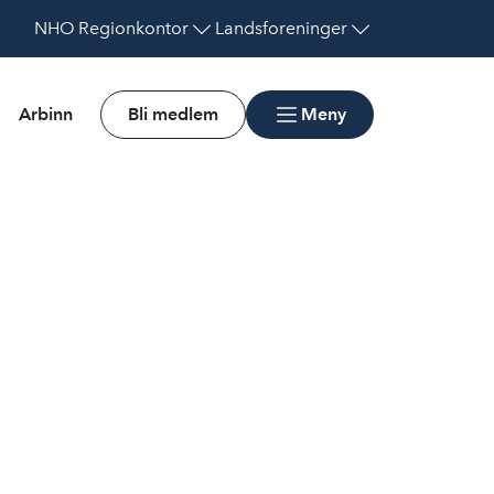
NHO
Regionkontor
Landsforeninger
Arbinn
Bli medlem
Meny