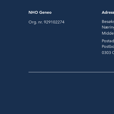
NHO Geneo
Adres
Besøk
Org. nr. 929102274
Næring
Middel
Postad
Postbo
0303 