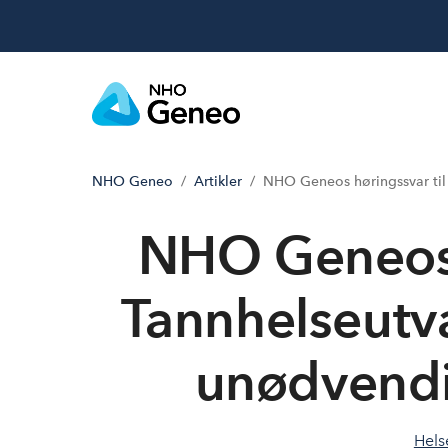
NHO Geneo
Artikler
NHO Geneos høringssvar til 
NHO Geneos h
Tannhelseutval
unødvendi
Hels