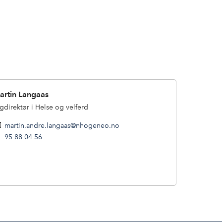
artin Langaas
gdirektør i Helse og velferd
martin.andre.langaas@nhogeneo.no
95 88 04 56