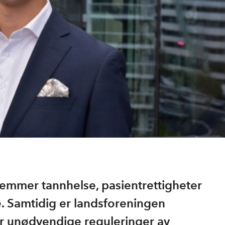
remmer tannhelse, pasientrettigheter
e. Samtidig er landsforeningen
rer unødvendige reguleringer av