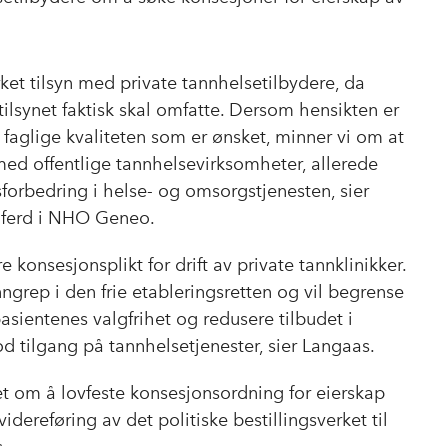
yrket tilsyn med private tannhelsetilbydere, da
ilsynet faktisk skal omfatte. Dersom hensikten er
 faglige kvaliteten som er ønsket, minner vi om at
 med offentlige tannhelsevirksomheter, allerede
sforbedring i helse- og omsorgstjenesten, sier
elferd i NHO Geneo.
øre konsesjonsplikt for drift av private tannklinikker.
ngrep i den frie etableringsretten og vil begrense
asientenes valgfrihet og redusere tilbudet i
od tilgang på tannhelsetjenester, sier Langaas.
laget om å lovfeste konsesjonsordning for eierskap
idereføring av det politiske bestillingsverket til
.