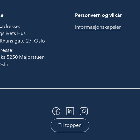
se
Personvern og vilkår
sadresse:
Informasjonskapsler
slivets Hus
thuns gate 27, Oslo
resse:
ks 5250 Majorstuen
Oslo
Til toppen