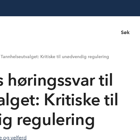
Søk
Tannhelseutvalget: Kritiske til unødvendig regulering
øringssvar til
get: Kritiske til
g regulering
e og velferd