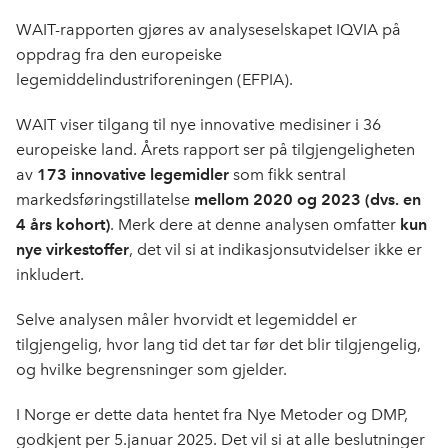
WAIT-rapporten gjøres av analyseselskapet IQVIA på
oppdrag fra den europeiske
legemiddelindustriforeningen (EFPIA).
WAIT viser tilgang til nye innovative medisiner i 36
europeiske land. Årets rapport ser på tilgjengeligheten
av
173 innovative legemidler
som fikk sentral
markedsføringstillatelse
mellom 2020 og 2023 (dvs. en
4 års kohort)
. Merk dere at denne analysen omfatter
kun
nye virkestoffer
, det vil si at indikasjonsutvidelser ikke er
inkludert.
Selve analysen måler hvorvidt et legemiddel er
tilgjengelig, hvor lang tid det tar før det blir tilgjengelig,
og hvilke begrensninger som gjelder.
I Norge er dette data hentet fra Nye Metoder og DMP,
godkjent per 5.januar 2025. Det vil si at alle beslutninger