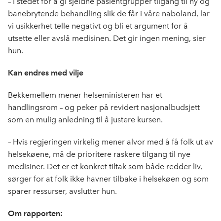
– I stedet for å gi sjeldne pasientgrupper tilgang til ny og
banebrytende behandling slik de får i våre naboland, lar
vi usikkerhet telle negativt og bli et argument for å
utsette eller avslå medisinen. Det gir ingen mening, sier
hun.
Kan endres med vilje
Bekkemellem mener helseministeren har et
handlingsrom – og peker på revidert nasjonalbudsjett
som en mulig anledning til å justere kursen.
– Hvis regjeringen virkelig mener alvor med å få folk ut av
helsekøene, må de prioritere raskere tilgang til nye
medisiner. Det er et konkret tiltak som både redder liv,
sørger for at folk ikke havner tilbake i helsekøen og som
sparer ressurser, avslutter hun.
Om rapporten: