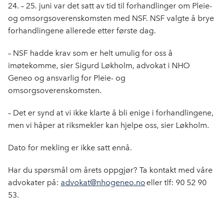
e
k
o
24.
– 25. juni var det satt av tid til forhandlinger om
Pleie-
b
e
s
og omsorgsoverenskomsten med NSF. NSF valgte å brye
o
d
t
forhandlingene allerede etter første dag.
o
I
k
n
– NSF
hadde krav som
er helt umulig for oss å
imøtekomme, sier Sigurd Løkholm, advokat i NHO
Geneo og ansvarlig for
Pleie- og
omsorgsoverenskomsten
.
–
Det er synd at vi ikke klarte å bli enige i forhandlingene,
men vi håper at riksmekler kan hjelpe oss, sier
Løkholm
.
Dato for mekling er ikke satt ennå.
Har du spørsmål om årets oppgjør? Ta kontakt med våre
advokater på:
advokat@nhogeneo.no
eller tlf: 90 52 90
53.