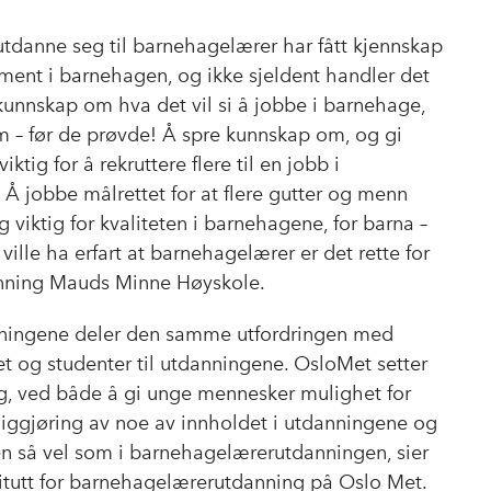
 utdanne seg til barnehagelærer har fått kjennskap
ement i barnehagen, og ikke sjeldent handler det
 kunnskap om hva det vil si å jobbe i barnehage,
em – før de prøvde! Å spre kunnskap om, og gi
ktig for å rekruttere flere til en jobb i
Å jobbe målrettet for at flere gutter og menn
g viktig for kvaliteten i barnehagene, for barna –
ville ha erfart at barnehagelærer er det rette for
ronning Mauds Minne Høyskole.
nningene deler den samme utfordringen med
tet og studenter til utdanningene. OsloMet setter
ng, ved både å gi unge mennesker mulighet for
liggjøring av noe av innholdet i utdanningene og
n så vel som i barnehagelærerutdanningen, sier
nstitutt for barnehagelærerutdanning på Oslo Met.