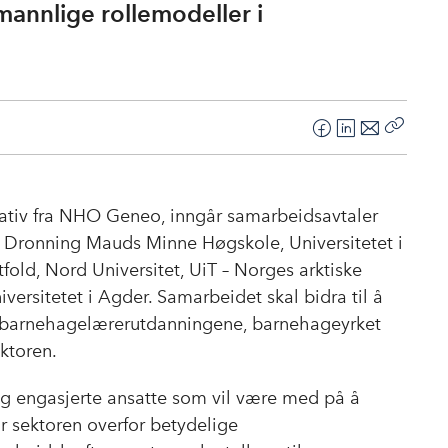
annlige rollemodeller i
F
L
E
Kopier
a
i
-
lenke
c
n
p
e
k
o
itiativ fra NHO Geneo, inngår samarbeidsavtaler
b
e
s
, Dronning Mauds Minne Høgskole, Universitetet i
o
d
t
old, Nord Universitet, UiT – Norges arktiske
o
I
versitetet i Agder. Samarbeidet skal bidra til å
k
n
barnehagelærerutdanningene,
barnehageyrket
ektoren.
og engasjerte ansatte som vil være med på å
r sektoren overfor betydelige