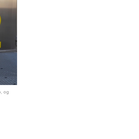
o, og