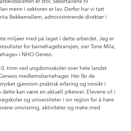
rbeidskraften er stor, søkertallene til
n menn i sektoren er lav. Derfor har vi tatt
Karita Bekkemellem, administrerende direktør i
ente miljøer med på laget i dette arbeidet. Jeg er
 resultater for barnehagebransjen, sier Tone Mila,
arnehage» i NHO Geneo.
10. trinn ved ungdomsskoler over hele landet
HO Geneos medlemsbarnehager. Her får de
ryrket gjennom praktisk erfaring og innsikt i
ette kan være en aktuell yrkesvei. Elevene vil i
 høgskoler og universiteter i sin region for å høre
evene omvisning, aktiviteter og møte med