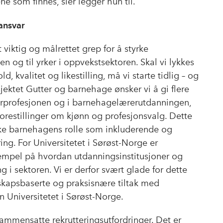
ne som finnes, sier legger hun til.
 ansvar
ktig og målrettet grep for å styrke
n og til yrker i oppvekstsektoren. Skal vi lykkes
 kvalitet og likestilling, må vi starte tidlig – og
ektet Gutter og barnehage ønsker vi å gi flere
erprofesjonen og i barnehagelærerutdanningen,
forestillinger om kjønn og profesjonsvalg. Dette
ke barnehagens rolle som inkluderende og
ing. For Universitetet i Sørøst-Norge er
pel på hvordan utdanningsinstitusjoner og
g i sektoren. Vi er derfor svært glade for dette
nskapsbaserte og praksisnære tiltak med
an Universitetet i Sørøst-Norge.
ammensatte rekrutteringsutfordringer. Det er