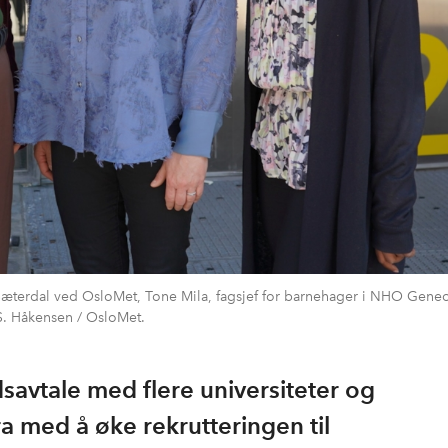
r Sæterdal ved OsloMet, Tone Mila, fagsjef for barnehager i NHO Gene
S. Håkensen / OsloMet.
vtale med flere universiteter og
a med å øke rekrutteringen til