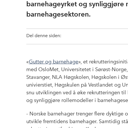
barnehageyrket og synliggjøre m
barnehagesektoren.
Del denne siden:
«
Gutter og barnehage
», et rekrutteringsin
med OsloMet, Universitetet i Sørøst-Norge
Stavanger, NLA Høgskolen, Høgskolen i Østf
univierstiet, Høgskulen på Vestlandet og Uni
snu utviklingen ved å øke rekrutteringen til
og synliggjøre rollemodeller i barnehages
- Norske barnehager trenger flere dyktige 
utvikle fremtidens barnehager. Samtidig stå