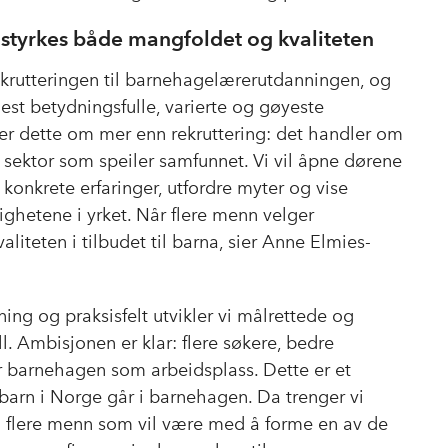
 styrkes både mangfoldet og kvaliteten
 rekrutteringen til barnehagelærerutdanningen, og
mest betydningsfulle, varierte og gøyeste
ler dette om mer enn rekruttering: det handler om
n sektor som speiler samfunnet.
Vi vil åpne dørene
 konkrete erfaringer, utfordre myter og vise
ghetene i yrket. Når flere menn velger
iteten i tilbudet til barna,
sier Anne Elmies-
ng og praksisfelt utvikler vi målrettede og
l. Ambisjonen er klar: flere søkere, bedre
 barnehagen som arbeidsplass. Dette er et
 barn i Norge går i barnehagen. Da trenger vi
 flere menn som vil være med å forme en av de