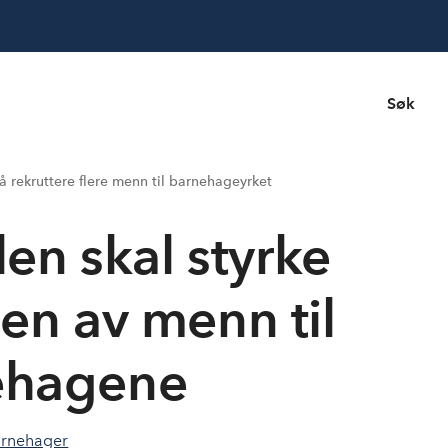
Søk
 å rekruttere flere menn til barnehageyrket
en skal styrke
gen av menn til
ehagene
rnehager