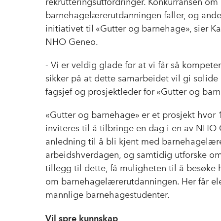
rekrutteringsutfordringer. Konkurransen om a
barnehagelærerutdanningen faller, og andele
initiativet til «Gutter og barnehage», sier 
NHO Geneo.
- Vi er veldig glade for at vi får så kompet
sikker på at dette samarbeidet vil gi solide
fagsjef og prosjektleder for «Gutter og b
«Gutter og barnehage» er et prosjekt hvor 
inviteres til å tilbringe en dag i en av N
anledning til å bli kjent med barnehagelære
arbeidshverdagen, og samtidig utforske om d
tillegg til dette, få muligheten til å besøke
om barnehagelærerutdanningen. Her får el
mannlige barnehagestudenter.
Vil spre kunnskap