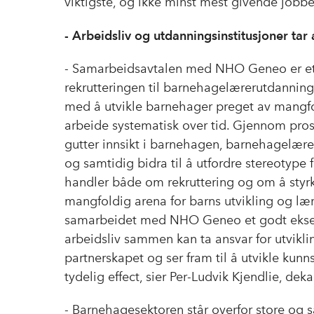
viktigste, og ikke minst mest givende jobbe
- Arbeidsliv og utdanningsinstitusjoner tar
-
Samarbeidsavtalen med NHO Geneo er et vi
rekrutteringen til barnehagelærerutdanninge
med å utvikle barnehager preget av mangfold,
arbeide systematisk over tid. Gjennom prosj
gutter innsikt i barnehagen, barnehagelær
og samtidig bidra til å utfordre stereotype 
handler både om rekruttering og om å styr
mangfoldig arena for barns utvikling og lær
samarbeidet med NHO Geneo et godt eksem
arbeidsliv sammen kan ta ansvar for utviklin
partnerskapet og ser fram til å utvikle kun
tydelig effect, sier Per-Ludvik Kjendlie, dek
- Barnehagesektoren står overfor store og s