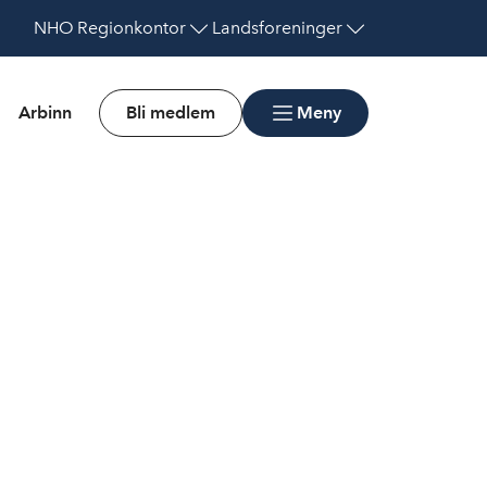
NHO
Regionkontor
Landsforeninger
Arbinn
Bli medlem
Meny