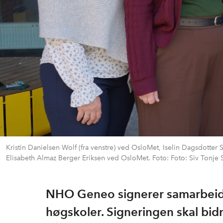
Kristin Danielsen Wolf (fra venstre) ved OsloMet, Iselin Dagsdotte
Elisabeth Almaz Berger Eriksen ved OsloMet. Foto: Foto: Siv Tonje 
NHO Geneo signerer samarbeidsa
høgskoler. Signeringen skal bidr