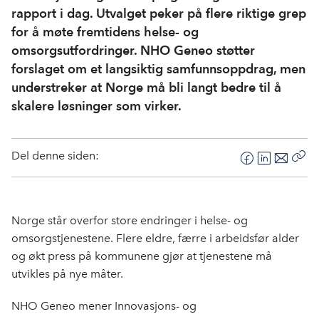
rapport i dag. Utvalget peker på flere riktige grep
for å møte fremtidens helse- og
omsorgsutfordringer. NHO Geneo støtter
forslaget om et langsiktig samfunnsoppdrag, men
understreker at Norge må bli langt bedre til å
skalere løsninger som virker.
Del denne siden:
F
L
E
Kop
a
i
-
len
c
n
p
e
k
o
Norge står overfor store endringer i helse- og
b
e
s
omsorgstjenestene. Flere eldre, færre i arbeidsfør alder
o
d
t
og økt press på kommunene gjør at tjenestene må
o
I
utvikles på nye måter.
k
n
NHO Geneo mener Innovasjons- og