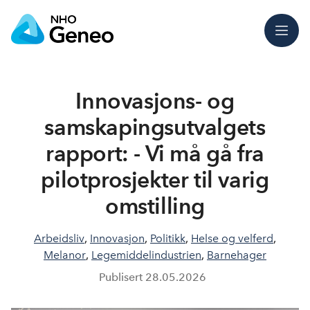
Meny
Innovasjons- og
samskapingsutvalgets
rapport: - Vi må gå fra
pilotprosjekter til varig
omstilling
Arbeidsliv
,
Innovasjon
,
Politikk
,
Helse og velferd
,
Melanor
,
Legemiddelindustrien
,
Barnehager
Publisert
28.05.2026