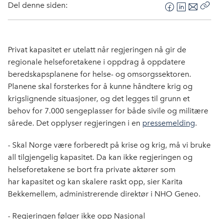
Del denne siden:
F
L
E
Kop
a
i
-
len
c
n
p
e
k
o
Privat kapasitet er utelatt når regjeringen nå gir de
b
e
s
regionale helseforetakene i oppdrag å oppdatere
o
d
t
beredskapsplanene for helse- og omsorgssektoren.
o
I
Planene skal forsterkes for å kunne håndtere krig og
k
n
krigslignende situasjoner, og det legges til grunn et
behov for 7.000 sengeplasser for både sivile og militære
sårede. Det opplyser regjeringen i en
pressemelding
.
- Skal Norge være forberedt på krise og krig, må vi bruke
all tilgjengelig kapasitet. Da kan ikke regjeringen og
helseforetakene se bort fra private aktører som
har kapasitet og kan skalere raskt opp, sier Karita
Bekkemellem, administrerende direktør i NHO Geneo.
- Regjeringen følger ikke opp Nasjonal