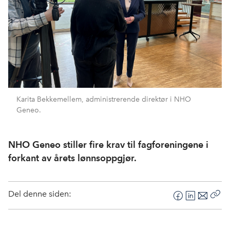
Karita Bekkemellem, administrerende direktør i NHO
Geneo.
NHO Geneo stiller fire krav til fagforeningene i
forkant av årets lønnsoppgjør.
Del denne siden:
F
L
E
Kop
a
i
-
len
c
n
p