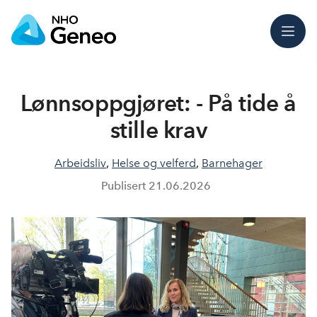
Meny
Lønnsoppgjøret: - På tide å
stille krav
Arbeidsliv
,
Helse og velferd
,
Barnehager
Publisert
21.06.2026