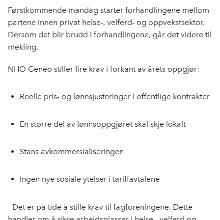
e
k
o
Førstkommende mandag starter forhandlingene mellom
b
e
s
partene innen privat helse-, velferd- og oppvekstsektor.
o
d
t
Dersom det blir brudd i forhandlingene, går det videre til
o
I
mekling.
k
n
NHO Geneo stiller fire krav i forkant av årets oppgjør:
Reelle pris- og lønnsjusteringer i offentlige kontrakter
En større del av lønnsoppgjøret skal skje lokalt
Stans avkommersialiseringen
Ingen nye sosiale ytelser i tariffavtalene
- Det er på tide å stille krav til fagforeningene. Dette
handler om å sikre arbeidsplasser i helse-, velferd og