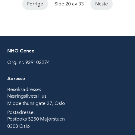
Forrige
Side 20 av 33
Neste
under ABEL Technologies og Høyskolen Kristianias
arrangement på Arendalsuka.
NHO Geneo
Org. nr. 929102274
Adresse
Besøksadresse:
Næringslivets Hus
Middelthuns gate 27, Oslo
Postadresse:
Postboks 5250 Majorstuen
0303 Oslo