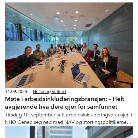
11.09.2024
|
Helse og velferd
Møte i arbeidsinkluderingsbransjen: - Helt
avgjørende hva dere gjør for samfunnet
Tirsdag 10. september satt arbeidsinkluderingsbransjen i
NHO Geneo seg ned med NAV og stortingspolitikerne
Anna Molberg og Aleksander Stokkebø fra Høyre for å
diskutere hvordan vi kan jobbe for økt