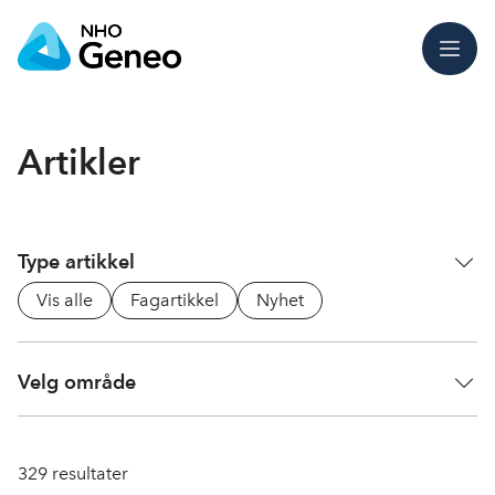
Meny
Artikler
Type artikkel
Vis alle
Fagartikkel
Nyhet
Velg område
329
resultater