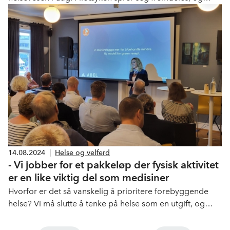
endringstakten i helsesektoren oppleves av bransjen som
altfor lav. En helt sentral innsatsfaktor er økt investering i
medisinsk utstyr og mer offentlig-privat samarbeid.
14.08.2024
|
Helse og velferd
- Vi jobber for et pakkeløp der fysisk aktivitet
er en like viktig del som medisiner
Hvorfor er det så vanskelig å prioritere forebyggende
helse? Vi må slutte å tenke på helse som en utgift, og
heller se på det som en investering. Det sier Karita
Bekkemellem, administrerende direktør i NHO Geneo,