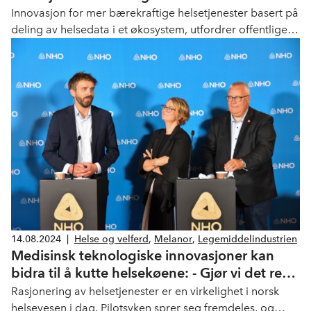
klare til å bidra
Innovasjon for mer bærekraftige helsetjenester basert på
deling av helsedata i et økosystem, utfordrer offentlige
anskaffelser med krav om nye forretningsmodeller.
Karita Bekkemellem, administrerende direktør i NHO
Geneo, mener offentlig-privat samarbeid er svaret.
14.08.2024
|
Helse og velferd
,
Melanor
,
Legemiddelindustrien
Medisinsk teknologiske innovasjoner kan
bidra til å kutte helsekøene: - Gjør vi det rett,
er det et kinderegg
Rasjonering av helsetjenester er en virkelighet i norsk
helsevesen i dag. Pilotsyken sprer seg fremdeles, og