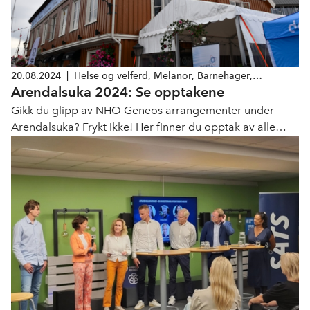
20.08.2024
|
Helse og velferd
,
Melanor
,
Barnehager
,
Arendalsuka 2024: Se opptakene
Organisasjon
Gikk du glipp av NHO Geneos arrangementer under
Arendalsuka? Frykt ikke! Her finner du opptak av alle
arrangementene.