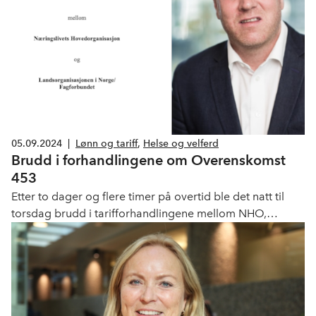
05.09.2024
|
Lønn og tariff
,
Helse og velferd
Brudd i forhandlingene om Overenskomst
453
Etter to dager og flere timer på overtid ble det natt til
torsdag brudd i tarifforhandlingene mellom NHO,
Fagforbundet, FO, Delta og Parat i oppgjøret om
Overenskomst 453.