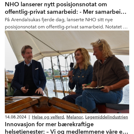
NHO lanserer nytt posisjonsnotat om
offentlig-privat samarbeid: - Mer samarbeid
er veien å gå
På Arendalsukas fjerde dag, lanserte NHO sitt nye
posisjonsnotat om offentlig-privat samarbeid. Notatet er
et oppspill til debatten som forventes å komme i
kjølvannet av Avkommersialiseringsutvalgets rapport.
14.08.2024
|
Helse og velferd
,
Melanor
,
Legemiddelindustrien
Innovasjon for mer bærekraftige
helsetjenester: – Vi og medlemmene våre er