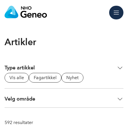
Meny
Artikler
Type artikkel
Vis alle
Fagartikkel
Nyhet
Velg område
592
resultater