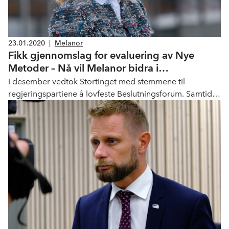
23.01.2020
|
Melanor
Fikk gjennomslag for evaluering av Nye
Metoder – Nå vil Melanor bidra i
evalueringen
I desember vedtok Stortinget med stemmene til
regjeringspartiene å lovfeste Beslutningsforum. Samtidig
vedtok Stortinget at systemet for Nye Metoder skal
evalueres. – Vi er fornøyde med at vi fikk gjennomslag for
at systemet for nye metoder skal evalueres og Melanor
ønsker å bidra aktivt i dette viktige arbeidet, sier
seniorrådgiver Henriette Ellefsen Jovik.