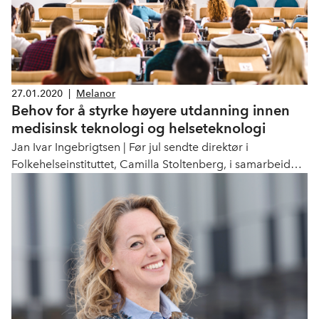
27.01.2020
|
Melanor
Behov for å styrke høyere utdanning innen
medisinsk teknologi og helseteknologi
Jan Ivar Ingebrigtsen | Før jul sendte direktør i
Folkehelseinstituttet, Camilla Stoltenberg, i samarbeid
med en rekke andre aktører, et brev til
Kunnskapsdepartementet og Helse- og
omsorgsdepartementet hvor det pekes på behovet for
en utdanning på universitetsnivå for medisinsk utstyr og
teknologi.