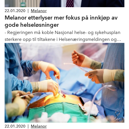
22.01.2020
|
Melanor
Melanor etterlyser mer fokus på innkjøp av
gode helseløsninger
- Regjeringen må koble Nasjonal helse- og sykehusplan
sterkere opp til tiltakene i Helsenæringsmeldingen og
stortingsmeldingen om smartere innkjøp. Samarbeid om
innovasjon og innkjøp av næringslivets løsninger er viktig
for utvikling av helsetjenesten og tilbudet til norske
pasienter.
22.01.2020
|
Melanor