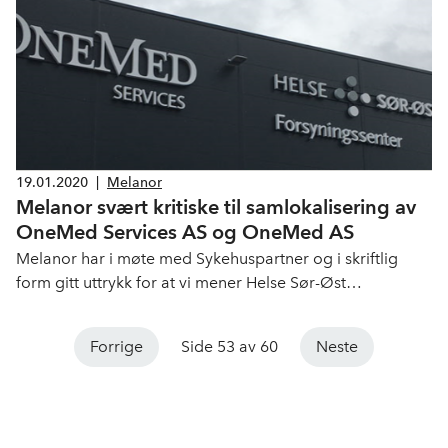
19.01.2020
|
Melanor
Melanor svært kritiske til samlokalisering av
OneMed Services AS og OneMed AS
Melanor har i møte med Sykehuspartner og i skriftlig
form gitt uttrykk for at vi mener Helse Sør-Øst
forsyningssenter bidrar til å forsterke en uheldig utvikling
ved å tillate samlokalisering av OneMed konsernets
Forrige
Side 53 av 60
Neste
bedrifter i Norge.