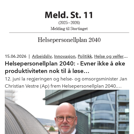
15.06.2026
|
Arbeidsliv
,
Innovasjon
,
Politikk
,
Helse og velferd
,
Helsepersonellplan 2040: - Evner ikke å øke
Melanor
,
Legemiddelindustrien
produktiviteten nok til å løse
helsepersonellkrisa
12. juni la regjeringen og helse- og omsorgsminister Jan
Christian Vestre (Ap) frem Helsepersonellplan 2040.
Målet er å løse utfordringene rundt manglende
helsepersonell. NHO Geneo mener planen ikke evner å
øke produktiviteten nok til at vi løser helsepersonellkrisa.