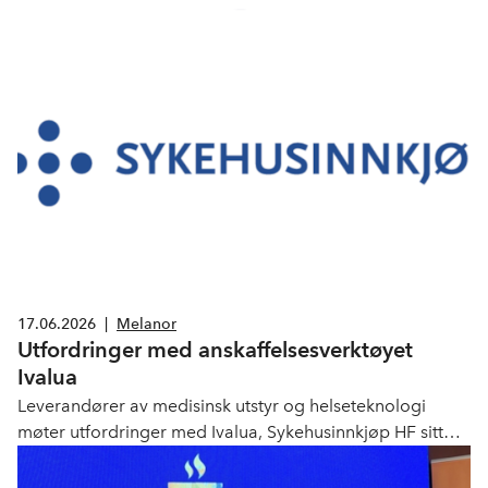
17.06.2026
|
Melanor
Utfordringer med anskaffelsesverktøyet
Ivalua
Leverandører av medisinsk utstyr og helseteknologi
møter utfordringer med Ivalua, Sykehusinnkjøp HF sitt
nye anskaffelsesverktøy. Nå har innkjøpsforetaket
oppdatert informasjon på sine nettsider.