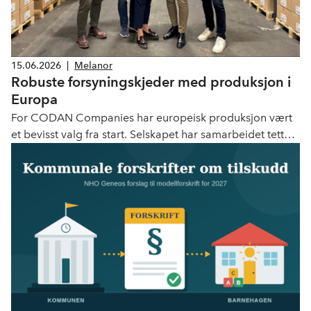
15.06.2026
|
Melanor
Robuste forsyningskjeder med produksjon i
Europa
For CODAN Companies har europeisk produksjon vært
et bevisst valg fra start. Selskapet har samarbeidet tett
med det kliniske miljøet for å utvikle løsninger som gir
bedre pasientbehandling, er mer miljøvennlig og fundert
på kliniske behov.