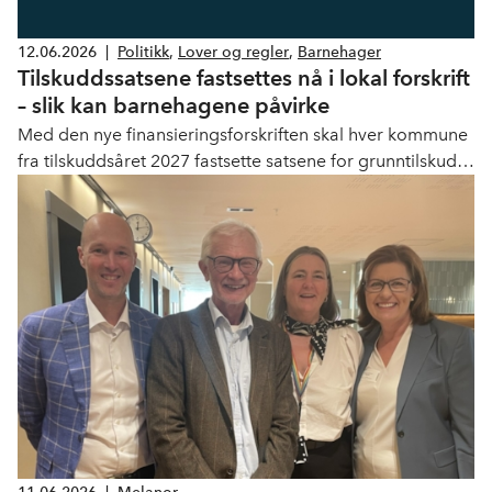
12.06.2026
|
Politikk
,
Lover og regler
,
Barnehager
Tilskuddssatsene fastsettes nå i lokal forskrift
– slik kan barnehagene påvirke
Med den nye finansieringsforskriften skal hver kommune
fra tilskuddsåret 2027 fastsette satsene for grunntilskudd
og ekstra grunntilskudd i egen lokal forskrift. Slik
påvirker det din barnehage.