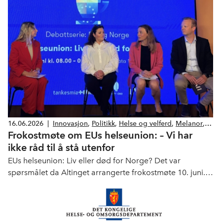
16.06.2026
|
Innovasjon
,
Politikk
,
Helse og velferd
,
Melanor
,
Frokostmøte om EUs helseunion: – Vi har
Legemiddelindustrien
ikke råd til å stå utenfor
EUs helseunion: Liv eller død for Norge? Det var
spørsmålet da Altinget arrangerte frokostmøte 10. juni.
En samlet helsenæring var tydelige i svaret: Vi har ikke
råd til å stå utenfor.