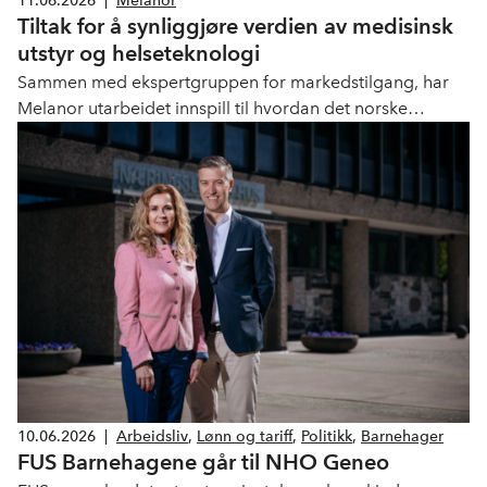
11.06.2026
|
Melanor
Tiltak for å synliggjøre verdien av medisinsk
utstyr og helseteknologi
Sammen med ekspertgruppen for markedstilgang, har
Melanor utarbeidet innspill til hvordan det norske
helsevesenet kan anskaffe effekten av medisinsk utstyr
og helseteknologi på en mer lønnsom måte. – Våre
medlemmer både vil og kan bidra til å øke
produktiviteten i helsetjenesten, sier Hella Yngsdal,
fagdirektør i Melanor.
10.06.2026
|
Arbeidsliv
,
Lønn og tariff
,
Politikk
,
Barnehager
FUS Barnehagene går til NHO Geneo