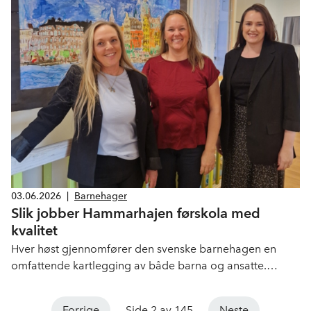
barnehager. Den viktigste er at taket i søknadsordningen
for pensjon heves fra 13 til 16 prosent. Samtidig skyves
de bredere avklaringene ut i tid, og den varige løsningen
gjenstår.
03.06.2026
|
Barnehager
Slik jobber Hammarhajen førskola med
kvalitet
Hver høst gjennomfører den svenske barnehagen en
omfattende kartlegging av både barna og ansatte.
Kartleggingen tar utgangspunkt i barnas beste, og bidrar
til en optimalisering av personalressursene.
Forrige
Side 2 av 145
Neste