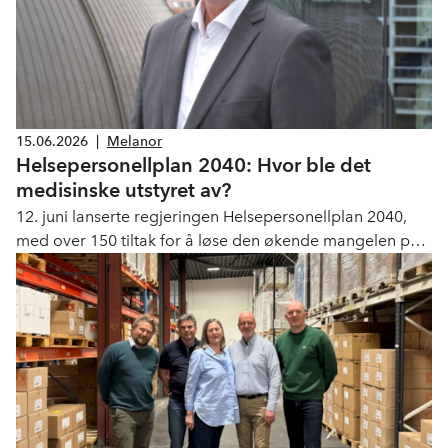
15.06.2026
|
Melanor
Helsepersonellplan 2040: Hvor ble det
medisinske utstyret av?
12. juni lanserte regjeringen Helsepersonellplan 2040,
med over 150 tiltak for å løse den økende mangelen på
personell i helse- og omsorgstjenestene. Planen nevner
knapt den kritiske innsatsfaktoren medisinsk utstyr.