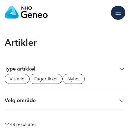
Meny
Artikler
Type artikkel
Vis alle
Fagartikkel
Nyhet
Velg område
1448
resultater