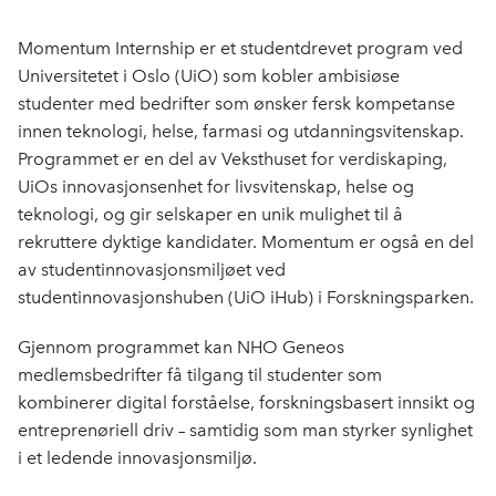
c
n
p
e
k
o
Momentum Internship er et studentdrevet program ved
b
e
s
Universitetet i Oslo (UiO) som kobler ambisiøse
o
d
t
studenter med bedrifter som ønsker fersk kompetanse
o
I
innen teknologi, helse, farmasi og utdanningsvitenskap.
k
n
Programmet er en del av Veksthuset for verdiskaping,
UiOs innovasjonsenhet for livsvitenskap, helse og
teknologi, og gir selskaper en unik mulighet til å
rekruttere dyktige kandidater. Momentum er også en del
av studentinnovasjonsmiljøet ved
studentinnovasjonshuben (UiO iHub) i Forskningsparken.
Gjennom programmet kan NHO Geneos
medlemsbedrifter få tilgang til studenter som
kombinerer digital forståelse, forskningsbasert innsikt og
entreprenøriell driv – samtidig som man styrker synlighet
i et ledende innovasjonsmiljø.