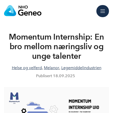
Meny
Momentum Internship: En
bro mellom næringsliv og
unge talenter
Helse og velferd
,
Melanor
,
Legemiddelindustrien
Publisert
18.09.2025