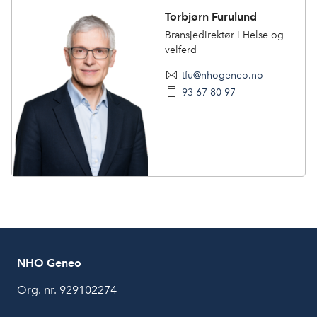
Torbjørn Furulund
Bransjedirektør i Helse og
velferd
tfu@nhogeneo.no
93 67 80 97
NHO Geneo
Org. nr. 929102274