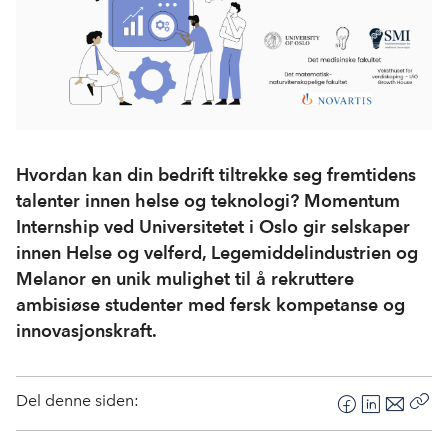
Hvordan kan din bedrift tiltrekke seg fremtidens
talenter innen helse og teknologi? Momentum
Internship ved Universitetet i Oslo gir selskaper
innen Helse og velferd, Legemiddelindustrien og
Melanor en unik mulighet til å rekruttere
ambisiøse studenter med fersk kompetanse og
innovasjonskraft.
Del denne siden:
F
L
E
Kop
a
i
-
len