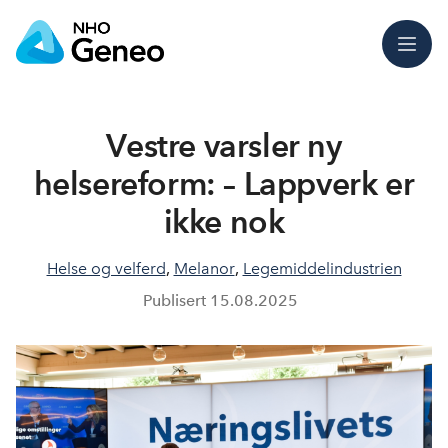
Meny
Vestre varsler ny
helsereform: – Lappverk er
ikke nok
Helse og velferd
,
Melanor
,
Legemiddelindustrien
Publisert
15.08.2025