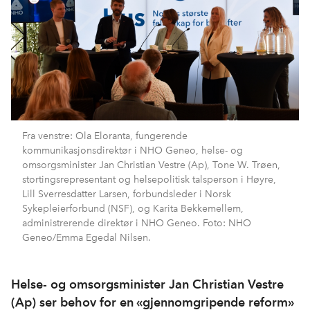
Fra venstre: Ola Eloranta, fungerende
kommunikasjonsdirektør i NHO Geneo, helse- og
omsorgsminister Jan Christian Vestre (Ap), Tone W. Trøen,
stortingsrepresentant og helsepolitisk talsperson i Høyre,
Lill Sverresdatter Larsen, forbundsleder i Norsk
Sykepleierforbund (NSF), og Karita Bekkemellem,
administrerende direktør i NHO Geneo. Foto: NHO
Geneo/Emma Egedal Nilsen.
Helse- og omsorgsminister Jan Christian Vestre
(Ap) ser behov for en «gjennomgripende reform»