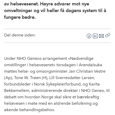
av helsevesenet. Høyre advarer mot nye
omveltninger og vil heller få dagens system til å
fungere bedre.
Del denne siden:
F
L
E
Kop
a
i
-
len
c
n
p
e
k
o
Under NHO Geneos arrangement «Nødvendige
b
e
s
omstillinger i helsevesenet» torsdagen i Arendalsuka
o
d
t
møttes helse- og omsorgsminister Jan Christian Vestre
o
I
(Ap), Tone W. Trøen (H), Lill Sverresdatter Larsen,
k
n
forbundsleder i Norsk Sykepleierforbund, og Karita
Bekkemellem, administrerende direktør i NHO Geneo, til
debatt om hvordan Norge skal sikre et bærekraftig
helsevesen i møte med en aldrende befolkning og
økende behandlingsbehov.