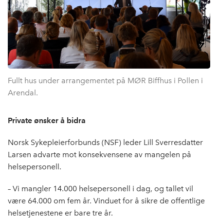
Fullt hus under arrangementet på MØR Biffhus i Pollen i
Arendal.
Private ønsker å bidra
Norsk Sykepleierforbunds (NSF) leder Lill Sverresdatter
Larsen advarte mot konsekvensene av mangelen på
helsepersonell.
– Vi mangler 14.000 helsepersonell i dag, og tallet vil
være 64.000 om fem år. Vinduet for å sikre de offentlige
helsetjenestene er bare tre år.