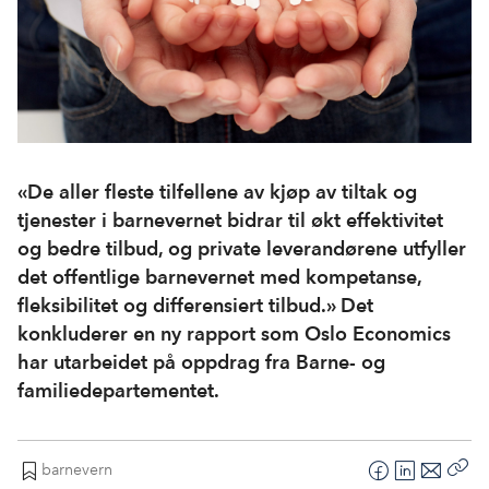
«De aller fleste tilfellene av kjøp av tiltak og
tjenester i barnevernet bidrar til økt effektivitet
og bedre tilbud, og private leverandørene utfyller
det offentlige barnevernet med kompetanse,
fleksibilitet og differensiert tilbud.» Det
konkluderer en ny rapport som Oslo Economics
har utarbeidet på oppdrag fra Barne- og
familiedepartementet.
barnevern
F
L
E