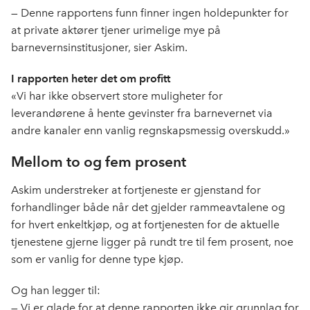
— Denne rapportens funn finner ingen holdepunkter for
at private aktører tjener urimelige mye på
barnevernsinstitusjoner, sier Askim.
I rapporten heter det om profitt
«Vi har ikke observert store muligheter for
leverandørene å hente gevinster fra barnevernet via
andre kanaler enn vanlig regnskapsmessig overskudd.»
Mellom to og fem prosent
Askim understreker at fortjeneste er gjenstand for
forhandlinger både når det gjelder rammeavtalene og
for hvert enkeltkjøp, og at fortjenesten for de aktuelle
tjenestene gjerne ligger på rundt tre til fem prosent, noe
som er vanlig for denne type kjøp.
Og han legger til:
— Vi er glade for at denne rapporten ikke gir grunnlag for