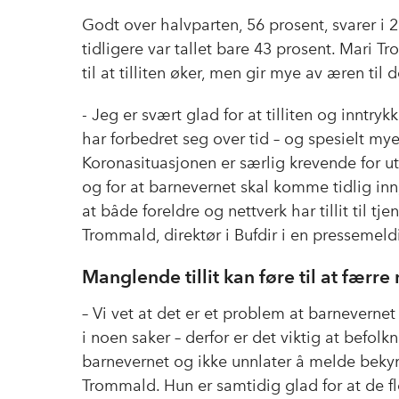
Godt over halvparten, 56 prosent, svarer i 2
tidligere var tallet bare 43 prosent. Mari Tro
til at tilliten øker, men gir mye av æren til 
- Jeg er svært glad for at tilliten og inntry
har forbedret seg over tid – og spesielt mye 
Koronasituasjonen er særlig krevende for u
og for at barnevernet skal komme tidlig inn
at både foreldre og nettverk har tillit til tje
Trommald, direktør i Bufdir i en pressemeld
Manglende tillit kan føre til at færre
– Vi vet at det er et problem at barneverne
i noen saker – derfor er det viktig at befolkni
barnevernet og ikke unnlater å melde bekym
Trommald. Hun er samtidig glad for at de f