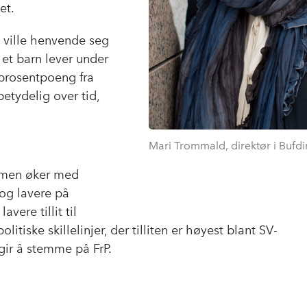
et.
e ville henvende seg
 et barn lever under
 prosentpoeng fra
etydelig over tid,
Mari Trommald, direktør i Bufdir
t, men øker med
 og lavere på
vere tillit til
tiske skillelinjer, der tilliten er høyest blant SV-
ir å stemme på FrP.