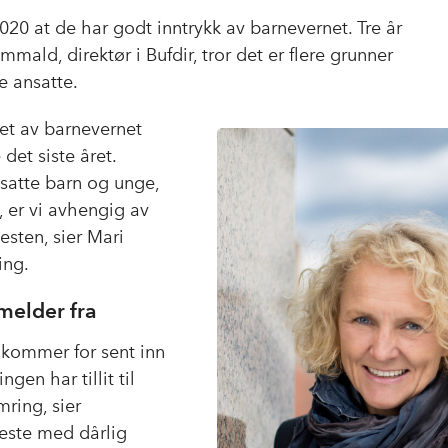
o
I
020 at de har godt inntrykk av barnevernet. Tre år
k
n
mmald, direktør i Bufdir, tror det er flere grunner
de ansatte.
kket av barnevernet
det siste året.
tsatte barn og unge,
, er vi avhengig av
nesten, sier Mari
ing.
 melder fra
t kommer for sent inn
ngen har tillit til
ring, sier
leste med dårlig