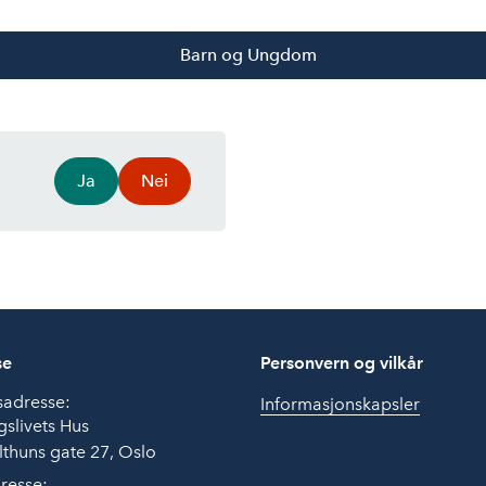
Barn og Ungdom
Ja
Nei
se
Personvern og vilkår
sadresse:
Informasjonskapsler
slivets Hus
thuns gate 27, Oslo
resse: