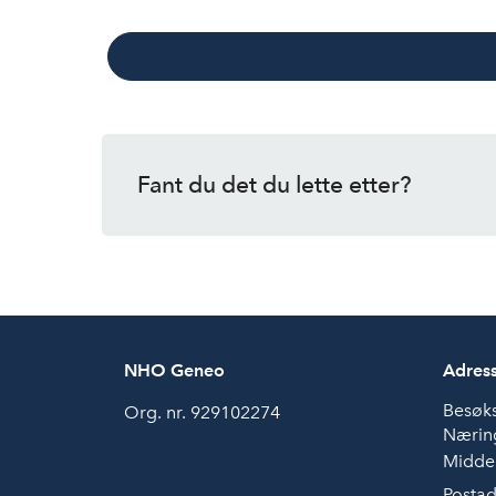
Fant du det du lette etter?
NHO Geneo
Adres
Besøk
Org. nr. 929102274
Næring
Middel
Postad