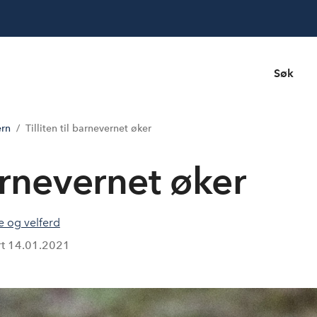
Søk
ern
Tilliten til barnevernet øker
barnevernet øker
e og velferd
rt
14.01.2021