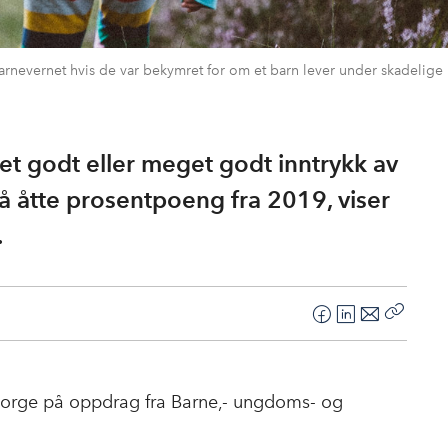
 barnevernet hvis de var bekymret for om et barn lever under skadelige
et godt eller meget godt inntrykk av
å åtte prosentpoeng fra 2019, viser
.
F
L
E
Kopier
a
i
-
lenke
c
n
p
e
k
o
 Norge på oppdrag fra Barne,- ungdoms- og
b
e
s
o
d
t