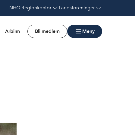
NHO
Regionkontor
Landsforeninger
Arbinn
Bli medlem
Meny