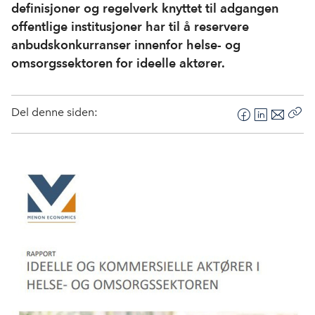
definisjoner og regelverk knyttet til adgangen
offentlige institusjoner har til å reservere
anbudskonkurranser innenfor helse- og
omsorgssektoren for ideelle aktører.
Del denne siden:
F
L
E
Kop
a
i
-
len
c
n
p
e
k
o
b
e
s
o
d
t
o
I
k
n