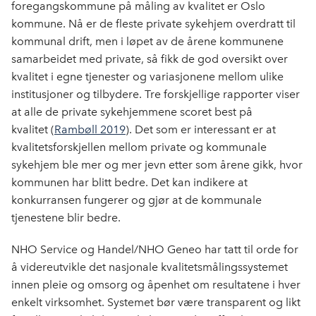
foregangskommune på måling av kvalitet er Oslo
kommune. Nå er de fleste private sykehjem overdratt til
kommunal drift, men i løpet av de årene kommunene
samarbeidet med private, så fikk de god oversikt over
kvalitet i egne tjenester og variasjonene mellom ulike
institusjoner og tilbydere. Tre forskjellige rapporter viser
at alle de private sykehjemmene scoret best på
kvalitet (
Rambøll 2019
). Det som er interessant er at
kvalitetsforskjellen mellom private og kommunale
sykehjem ble mer og mer jevn etter som årene gikk,
hvor
kommunen har blitt bedre. Det kan indikere at
konkurransen fungerer og gjør at de kommunale
tjenestene blir bed
re.
NHO Service og Handel/NHO Geneo har tatt til orde for
å videreutvikle det nasjonale kvalitetsmålingssystemet
innen pleie og omsorg og åpenhet om resultatene i hver
enkelt virksomhet. Systemet bør være transparent og likt