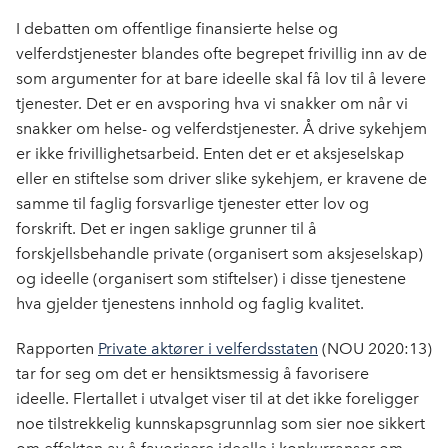
I debatten om offentlige finansierte helse og
velferdstjenester blandes ofte begrepet frivillig inn
av de
som argumenter for at bare ideelle skal få lov til å levere
tjenester
. Det er en avsp
oring hva vi snakker om når vi
snakker om helse- og velferdstjenester. Å drive sykehjem
er ikke frivillighetsarbeid. Enten det er
et
aksjeselskap
eller
en
stiftelse som
driver slike sykehjem, er kravene de
samme til faglig forsvarlige tjenester etter lov og
forskrift.
Det er ingen saklige grunner til å
forskjellsbehandle private (organisert som aksjeselskap)
og ideelle (organ
i
sert
som
stiftelser)
i disse tjenestene
hva gjelder tjenestens innhold og faglig kvalitet.
Rapporten
Private aktører i velferdsstaten
(NOU 2020:13)
tar for seg om det er hensiktsmessig å favorisere
ideelle. Flertallet i utvalget viser til at det ikke foreligger
noe tilstrekkelig kunnskapsgrunnlag som sier noe sikkert