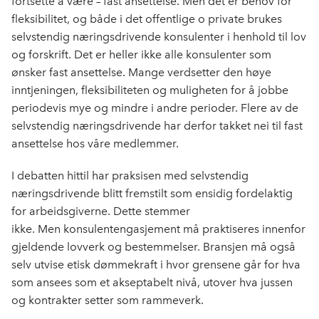
fortsette å være – fast ansettelse. Men det er behov for
fleksibilitet, og både i det offentlige o private brukes
selvstendig næringsdrivende konsulenter i
henhold til lov
og forskrift
.
Det er heller ikke alle konsulenter som
ønsker fast ansettelse. Mange verdsetter den høye
inntjeningen, fleksibiliteten og muligheten for å jobbe
periodevis mye og mindre i andre perioder. Flere av de
selvstendig næringsdrivende har derfor takket nei til fast
ansettelse hos våre medlemmer.
I debatten hittil har praksisen med selvstendig
næringsdrivende blitt fremstilt som ensidig fordelaktig
for arbeidsgiverne. Dette stemmer
ikke. Men konsulentengasjement må praktiseres innenfor
gjeldende lovverk og bestemmelser. Bransjen må også
selv utvise etisk dømmekraft i hvor grensene går for hva
som ansees som et akseptabelt nivå, utover hva jussen
og kontrakter setter som rammeverk.