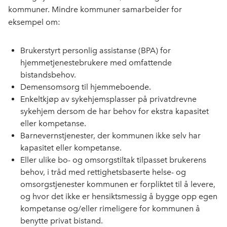
kommuner. Mindre kommuner samarbeider for
eksempel om:
Brukerstyrt personlig assistanse (BPA) for
hjemmetjenestebrukere med omfattende
bistandsbehov.
Demensomsorg til hjemmeboende.
Enkeltkjøp av sykehjemsplasser på privatdrevne
sykehjem dersom de har behov for ekstra kapasitet
eller kompetanse.
Barnevernstjenester, der kommunen ikke selv har
kapasitet eller kompetanse.
Eller u
like bo- og omsorgstiltak tilpasset brukerens
behov
,
i tråd med
rettighetsbaserte helse- og
omsorgstjenester kommunen er forpliktet til å levere
,
og hvor det ikke er hensiktsmessig å bygge opp egen
kompetanse og/eller
rimeligere
for kommunen
å
b
enytte privat bistand.