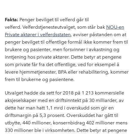
Fakta:
Penger bevilget til velferd går til
velferd.
Velferdstjenesteutvalget
, som står bak
NOU-en
Private aktører i velferdsstaten
,
avviser påstanden om at
penger bevilget til offentlige formål ikke kommer frem til
brukere og pasienter, men forsvinner i avkastning og
inntjening hos private aktører. Dette betyr at pengene
som private får fra det offentlige, ved for eksempel å
levere hjemmetjenester, BPA eller
rehabilitering,
k
ommer
frem til brukerne og pasientene.
Utvalget hadde da sett for 2018 på 1 213 kommersielle
aksjeselskaper med en driftsinntekt på 30 milliarder, av
dette har man hatt 1,1 mrd i overskudd som gir en
driftsmargin på 5,3 prosent. Overskuddet har gått til
utbytte, 440 millioner, konsernbidrag 402 millioner mens
330 millioner ble i virksomheten. Dette betyr at pengene