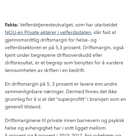
Fakta:
Velferdstjenesteutvalget, som har utarbeidet
NOU-en Private aktører i velferdsstaten
, slår fast at
gjennomsnittlig driftsmargin for helse- og
velferdssektoren er på 5,3 prosent. Driftsmargin, også
kjent under begrepene driftsoverskudd eller
driftsresultat, er et begrep som benyttes for å vurdere
lønnsomheten av driften i en bedrift.
En driftsmargin på 5, 3 prosent er lavere enn andre
sammenlignbare næringer. Dermed finnes det ikke
grunnlag for å si at det "superprofitt" i bransjen som en
generell tilstand.
Driftsmarginene til private innen barnevern og psykisk
helse og avhengighet har i snitt ligget mellom
5 prosent og 8 prosent i 2015-2017. For sykehjem og