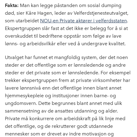
Fakta:
Man kan legge påstanden om sosial dumping
død, sier Kåre Hagen, leder av Velferdstjenesteutvalget,
som utarbeidet
NOU-en Private aktører i velferdsstaten
.
Ekspertgruppen slår fast at det ikke er belegg for å si at
overskuddet til bedriftene oppstår som følge av lave
lønns- og arbeidsvilkår eller ved å undergrave kvalitet.
Utvalget har funnet et mangfoldig system, der det noen
steder er det offentlige som er lønnsledende og andre
steder er det private som er lønnsledende. For eksempel
trekker ekspertgruppen frem at private virksomheter har
lavere lønnsnivå enn det offentlige innen blant annet
hjemmesykepleie og institusjoner innen barne- og
ungdomsvern. Dette begrunnes blant annet med ulik
sammensetning av de ansattes utdanning og alder.
Private må konkurrere om arbeidskraft på lik linje med
det offentlige, og de rekrutterer godt utdannede
mennesker som er drevet av indre motivasjon og