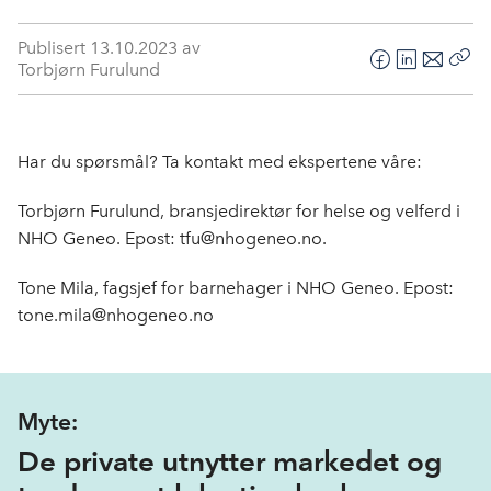
Publisert
13.10.2023
av
Torbjørn Furulund
F
L
E
Kop
a
i
-
len
c
n
p
e
k
o
Har du spørsmål? Ta kontakt med ekspertene våre:
b
e
s
o
d
t
Torbjørn Furulund, bransjedirektør for helse og velferd i
o
I
NHO Geneo. Epost: tfu@nhogeneo.no.
k
n
Tone Mila, fagsjef for barnehager i NHO Geneo. Epost:
tone.mila@nhogeneo.no
Myte:
De private utnytter markedet og