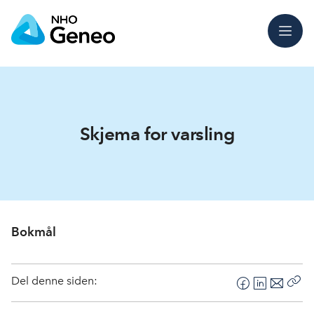
Meny
Skjema for varsling
Bokmål
Del denne siden:
F
L
E
Kop
a
i
-
len