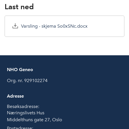
c
n
p
Last ned
e
k
o
b
e
s
o
d
t
Varsling - skjema So0xSNc.docx
o
I
k
n
NHO Geneo
Org. nr. 929102274
Adresse
Besøksadresse:
Næringslivets Hus
Middelthuns gate 27, Oslo
Postadresse: