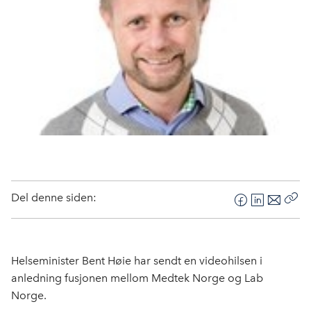
Del denne siden:
F
L
E
Kop
a
i
-
len
c
n
p
e
k
o
Helseminister Bent Høie har sendt en videohilsen i
b
e
s
anledning fusjonen mellom Medtek Norge og Lab
o
d
t
Norge.
o
I