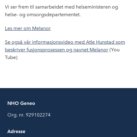
k
n
Vi ser frem til samarbeidet med helseministeren og
helse- og omsorgsdepartementet.
Les mer om Melanor
Se også vår informasjonsvideo med Atle Hunstad som
beskriver fusjonsprosessen og navnet Melanor
(You
Tube)
NHO Geneo
Org. nr. 929102274
Adresse