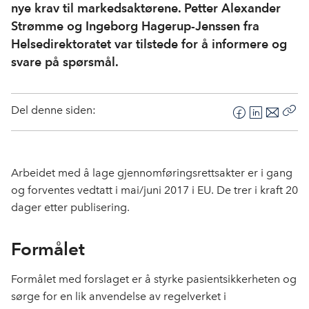
nye krav til markedsaktørene. Petter Alexander
Strømme og Ingeborg Hagerup-Jenssen fra
Helsedirektoratet var tilstede for å informere og
svare på spørsmål.
Del denne siden:
F
L
E
Kop
a
i
-
len
c
n
p
e
k
o
Arbeidet med å lage gjennomføringsrettsakter er i gang
b
e
s
og forventes vedtatt i mai/juni 2017 i EU. De trer i kraft 20
o
d
t
dager etter publisering.
o
I
k
n
Formålet
Formålet med forslaget er å styrke pasientsikkerheten og
sørge for en lik anvendelse av regelverket i