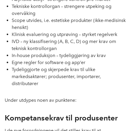
Tekniske kontrollorgan – strengere utpeking og
overvåking
Scope utvides, i.e. estetiske produkter (ikke-medisinsk
hensikt)
Klinisk evaluering og utprøving – styrket regelverk
IVD – ny klassifisering (A, B, C, D) og mer krav om
teknisk kontrollorgan
In-house produksjon – tydeliggjøring av krav
Egne regler for software og app’er
Tydeliggjorte og skjerpede krav til ulike
markedsaktører; produsenter, importører,
distributører
Under utdypes noen av punktene:
Kompetansekrav til produsenter
I de nye forordningene vil det stilles krav til at