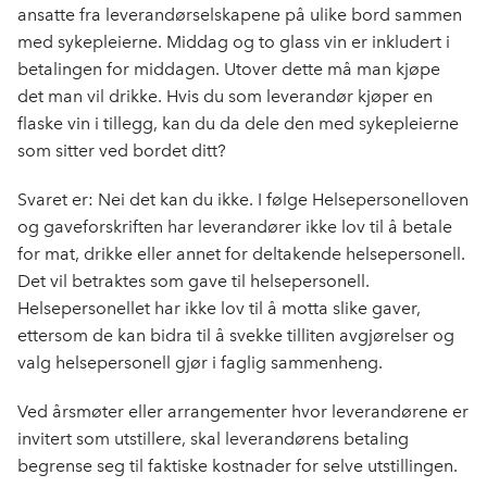
o
I
ansatte fra leverandørselskapene på ulike bord sammen
k
n
med sykepleierne. Middag og to glass vin er inkludert i
betalingen for middagen. Utover dette må man kjøpe
det man vil drikke. Hvis du som leverandør kjøper en
flaske vin i tillegg, kan du da dele den med sykepleierne
som sitter ved bordet ditt?
Svaret er: Nei det kan du ikke. I følge Helsepersonelloven
og gaveforskriften har leverandører ikke lov til å betale
for mat, drikke eller annet for deltakende helsepersonell.
Det vil betraktes som gave til helsepersonell.
Helsepersonellet har ikke lov til å motta slike gaver,
ettersom de kan bidra til å svekke tilliten avgjørelser og
valg helsepersonell gjør i faglig sammenheng.
Ved årsmøter eller arrangementer hvor leverandørene er
invitert som utstillere, skal leverandørens betaling
begrense seg til faktiske kostnader for selve utstillingen.