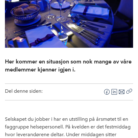
Her kommer en situasjon som nok mange av våre
medlemmer kjenner igjen i.
Del denne siden:
F
L
E
Kop
a
i
-
len
c
n
p
e
k
o
Selskapet du jobber i har en utstilling på årsmøtet til en
b
e
s
faggruppe helsepersonell. På kvelden er det festmiddag
o
d
t
hvor leverandørene deltar. Under middagen sitter