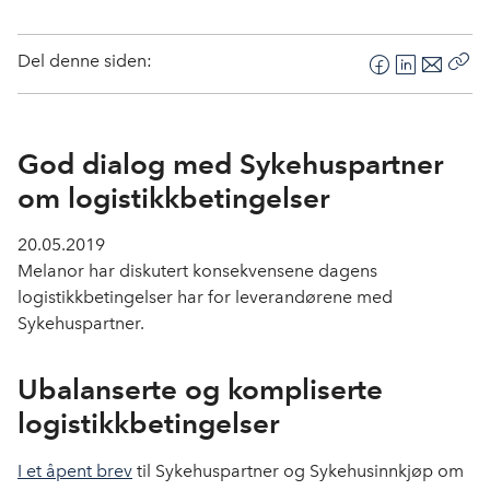
Del denne siden:
F
L
E
Kop
a
i
-
len
c
n
p
e
k
o
God dialog med Sykehuspartner
b
e
s
om logistikk­betingelser
o
d
t
o
I
20.05.2019
k
n
Melanor har diskutert konsekvensene dagens
logistikkbetingelser har for leverandørene med
Sykehuspartner.
Ubalanserte og kompliserte
logistikkbetingelser
I et åpent brev
til Sykehuspartner og Sykehusinnkjøp om