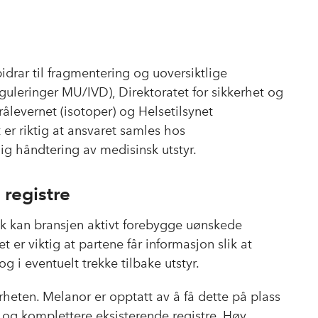
bidrar til fragmentering og uoversiktlige
guleringer MU/IVD), Direktoratet for sikkerhet og
ålevernet (isotoper) og Helsetilsynet
 er riktig at ansvaret samles hos
lig håndtering av medisinsk utstyr.
registre
ik kan bransjen aktivt forebygge uønskede
 er viktig at partene får informasjon slik at
 i eventuelt trekke tilbake utstyr.
erheten. Melanor er opptatt av å få dette på plass
 og komplettere eksisterende registre. Høy