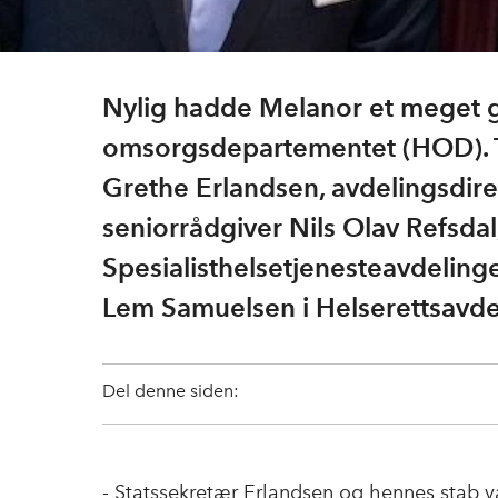
Nylig hadde Melanor et meget 
omsorgsdepartementet (HOD). T
Grethe Erlandsen, avdelingsdir
seniorrådgiver Nils Olav Refsdal
Spesialisthelsetjenesteavdeling
Lem Samuelsen i Helserettsavde
Del denne siden:
- Statssekretær Erlandsen og hennes stab va