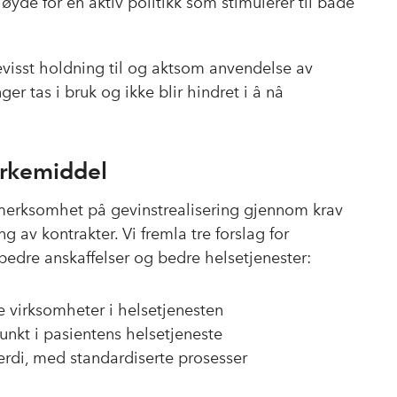
yde for en aktiv politikk som stimulerer til både
visst holdning til og aktsom anvendelse av
er tas i bruk og ikke blir hindret i å nå
irkemiddel
merksomhet på gevinstrealisering gjennom krav
 av kontrakter. Vi fremla tre forslag for
bedre anskaffelser og bedre helsetjenester:
lle virksomheter i helsetjenesten
unkt i pasientens helsetjeneste
verdi, med standardiserte prosesser