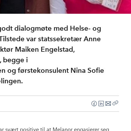
godt dialogmøte med Helse- og
ilstede var statssekretær Anne
ektør Maiken Engelstad,
, begge i
en og førstekonsulent Nina Sofie
lingen.
F
L
E
Kopier
a
i
-
lenke
c
n
p
e
k
o
r svært positive til at Melanor engasjerer seg