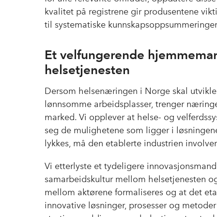
kvalitet på registrene gir produsentene vik
til systematiske kunnskapsoppsummeringer o
Et velfungerende hjemmemarke
helsetjenesten
Dersom helsenæringen i Norge skal utvikles
lønnsomme arbeidsplasser, trenger næringe
marked. Vi opplever at helse- og velferdssy
seg de mulighetene som ligger i løsningene
lykkes, må den etablerte industrien involve
Vi etterlyste et tydeligere innovasjonsman
samarbeidskultur mellom helsetjenesten og
mellom aktørene formaliseres og at det eta
innovative løsninger, prosesser og metoder