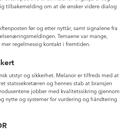
b
e
s
lig tilbakemelding om at de ønsker videre dialog
o
d
t
o
I
k
n
tenposten før og etter nyttår, samt signalene fra
elsenæringsmeldingen. Temaene var mange,
 mer regelmessig kontakt i fremtiden.
kkert
sk utstyr og sikkerhet. Melanor er tilfreds med at
kret statssekretæren og hennes stab at bransjen
 produsentene jobber med kvalitetssikring gjennom
og nytte og systemer for vurdering og håndtering
DR