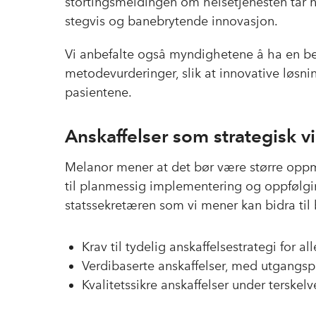
stortingsmeldingen om helsetjenesten tar hø
stegvis og banebrytende innovasjon.
Vi anbefalte også myndighetene å ha en be
metodevurderinger, slik at innovative løsning
pasientene.
Anskaffelser som strategisk v
Melanor mener at det bør være større opp
til planmessig implementering og oppfølging
statssekretæren som vi mener kan bidra til 
Krav til tydelig anskaffelsestrategi for a
Verdibaserte anskaffelser, med utgangsp
Kvalitetssikre anskaffelser under terskel