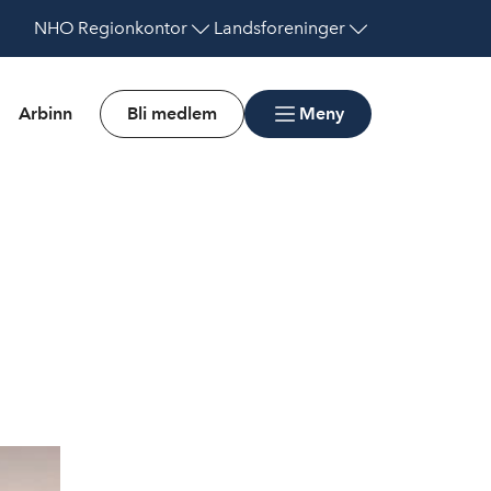
NHO
Regionkontor
Landsforeninger
Arbinn
Bli medlem
Meny