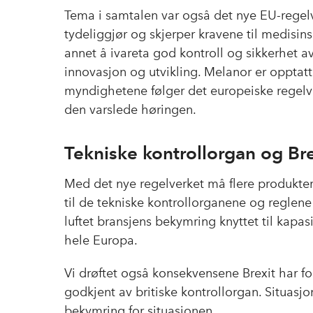
Tema i samtalen var også det nye EU-regel
tydeliggjør og skjerper kravene til medisin
annet å ivareta god kontroll og sikkerhet a
innovasjon og utvikling. Melanor er opptat
myndighetene følger det europeiske regelver
den varslede høringen.
Tekniske kontrollorgan og Bre
Med det nye regelverket må flere produkter 
til de tekniske kontrollorganene og reglene
luftet bransjens bekymring knyttet til kapasi
hele Europa.
Vi drøftet også konsekvensene Brexit har fo
godkjent av britiske kontrollorgan. Situasjo
bekymring for situasjonen.