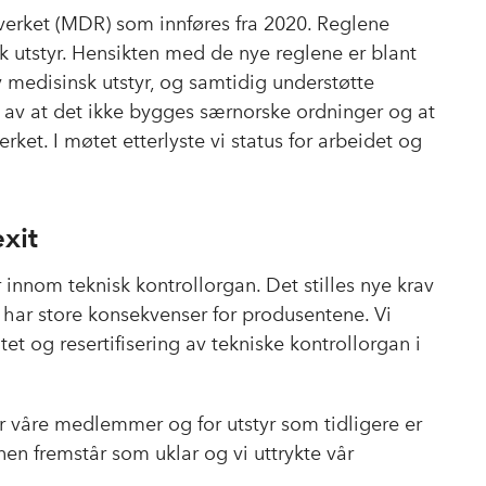
verket (MDR) som innføres fra 2020. Reglene
sk utstyr. Hensikten med de nye reglene er blant
v medisinsk utstyr, og samtidig understøtte
t av at det ikke bygges særnorske ordninger og at
ket. I møtet etterlyste vi status for arbeidet og
xit
innom teknisk kontrollorgan. Det stilles nye krav
 har store konsekvenser for produsentene. Vi
tet og resertifisering av tekniske kontrollorgan i
r våre medlemmer og for utstyr som tidligere er
nen fremstår som uklar og vi uttrykte vår