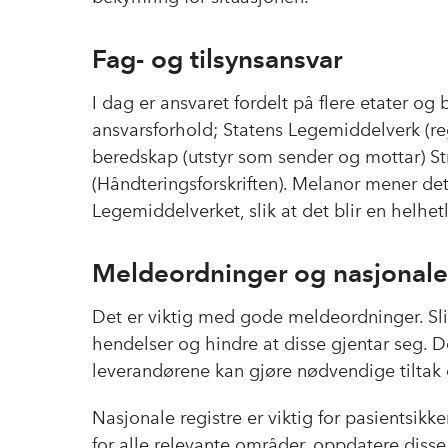
Fag- og tilsynsansvar
I dag er ansvaret fordelt på flere etater og 
ansvarsforhold; Statens Legemiddelverk (re
beredskap (utstyr som sender og mottar) Str
(Håndteringsforskriften). Melanor mener det
Legemiddelverket, slik at det blir en helhet
Meldeordninger og nasjonale 
Det er viktig med gode meldeordninger. Sl
hendelser og hindre at disse gjentar seg. Det
leverandørene kan gjøre nødvendige tiltak og
Nasjonale registre er viktig for pasientsikk
for alle relevante områder, oppdatere disse