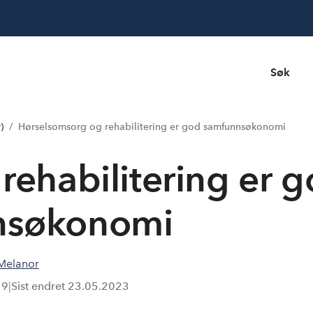
Søk
)
Hørsels­omsorg og rehabilitering er god samfunns­økonomi
rehabilitering er 
s­økonomi
Melanor
19
|
Sist endret
23.05.2023