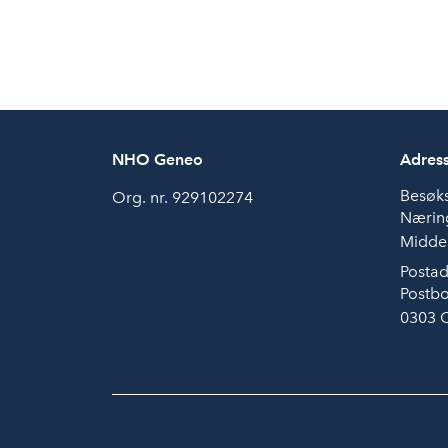
NHO Geneo
Adres
Besøk
Org. nr. 929102274
Næring
Middel
Postad
Postbo
0303 