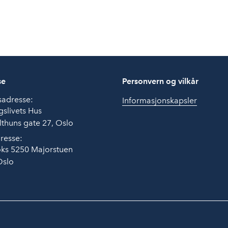
se
Personvern og vilkår
sadresse:
Informasjonskapsler
slivets Hus
thuns gate 27, Oslo
resse:
ks 5250 Majorstuen
Oslo