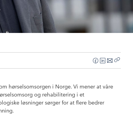
F
L
E
Kopier
a
i
-
lenke
c
n
p
e
k
o
om hørselsomsorgen i Norge. Vi mener at våre
b
e
s
rselsomsorg og rehabilitering i et
o
d
t
giske løsninger sørger for at flere bedrer
o
I
nning.
k
n