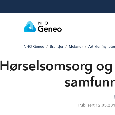
NHO Geneo
Bransjer
Melanor
Artikler (nyheter
Hørsels­omsorg og 
samfunn
Publisert
12.05.20