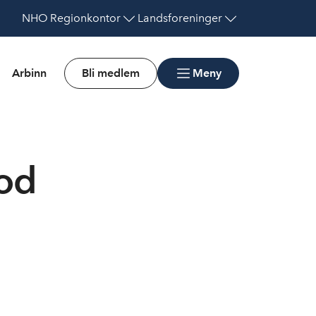
NHO
Regionkontor
Landsforeninger
Arbinn
Bli medlem
Meny
god