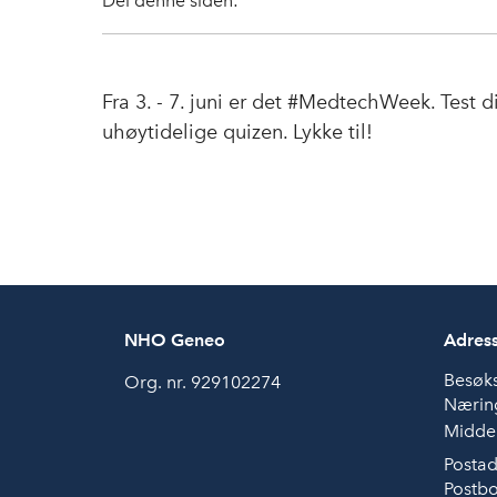
Del denne siden:
Fra 3. - 7. juni er det #MedtechWeek. Test 
uhøytidelige quizen. Lykke til!
NHO Geneo
Adres
Besøk
Org. nr. 929102274
Næring
Middel
Postad
Postbo