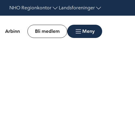
NHO
Regionkontor
Landsforeninger
Arbinn
Bli medlem
Meny