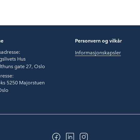
se
Personvern og vilkår
sadresse:
Informasjonskapsler
slivets Hus
thuns gate 27, Oslo
resse:
ks 5250 Majorstuen
Oslo