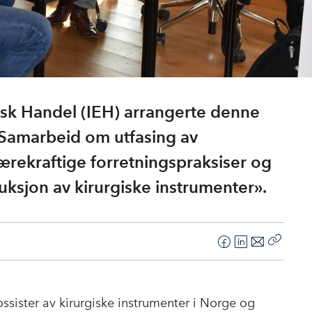
Etisk Handel (IEH) arrangerte denne
Samarbeid om utfasing av
rekraftige forretningspraksiser og
ksjon av kirurgiske instrumenter».
F
L
E
Kopier
a
i
-
lenke
c
n
p
e
k
o
ssister av kirurgiske instrumenter i Norge og