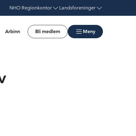
NHO
Regionkontor
Landsforeninger
Arbinn
Bli medlem
Meny
v