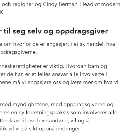
b
e
s
ng och regioner og Cindy Berman, Head of modern
o
d
t
UK.
o
I
k
n
 til seg selv og oppdragsgiver
lte om hvorfor de er engasjert i etisk handel, hva
ppdragsgiverne.
neskerettigheter er viktig. Hvordan barn og
r de har, er et felles ansvar alle involverte i
emene må vi engasjere oss og lære mer om hva vi
og med myndighetene, med oppdragsgiverne og
res en ny forretningspraksis som involverer alle
er krav til oss leverandører, vil også
lik vil vi på sikt oppnå endringer.