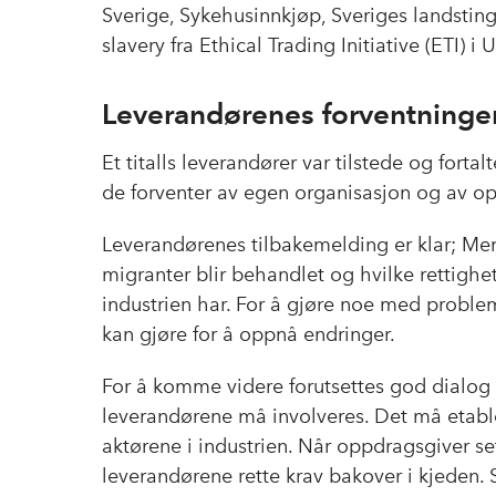
Sverige, Sykehusinnkjøp, Sveriges landsti
slavery fra Ethical Trading Initiative (ETI) i 
Leverandørenes forventninger
Et titalls leverandører var tilstede og forta
de forventer av egen organisasjon og av o
Leverandørenes tilbakemelding er klar; Men
migranter blir behandlet og hvilke rettighete
industrien har. For å gjøre noe med probl
kan gjøre for å oppnå endringer.
For å komme videre forutsettes god dial
leverandørene må involveres. Det må etable
aktørene i industrien. Når oppdragsgiver sett
leverandørene rette krav bakover i kjeden. S