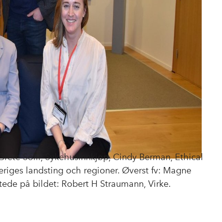
Grete Solli, Sykehusinnkjøp, Cindy Berman, Ethical
Sveriges landsting och regioner. Øverst fv: Magne
stede på bildet: Robert H Straumann, Virke.