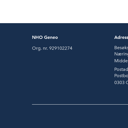
NHO Geneo
Adres
Besøk
Org. nr. 929102274
Næring
Middel
Postad
Postbo
0303 