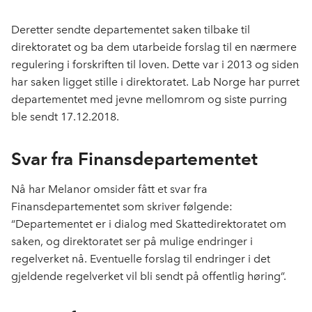
c
n
p
e
k
o
Deretter sendte departementet saken tilbake til
b
e
s
direktoratet og ba dem utarbeide forslag til en nærmere
o
d
t
regulering i forskriften til loven. Dette var i 2013 og siden
o
I
har saken ligget stille i direktoratet. Lab Norge har purret
k
n
departementet med jevne mellomrom og siste purring
ble sendt 17.12.2018.
Svar fra Finans­departementet
Nå har Melanor omsider fått et svar fra
Finansdepartementet som skriver følgende:
“Departementet er i dialog med Skattedirektoratet om
saken, og direktoratet ser på mulige endringer i
regelverket nå. Eventuelle forslag til endringer i det
gjeldende regelverket vil bli sendt på offentlig høring”.