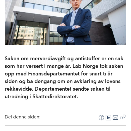
Saken om merverdiavgift og antistoffer er en sak
som har versert i mange år. Lab Norge tok saken
opp med Finansdepartementet for snart ti år
siden og ba dengang om en avklaring av lovens
rekkevidde. Departementet sendte saken til
utredning i Skattedirektoratet.
Del denne siden:
F
L
E
Kop
a
i
-
len