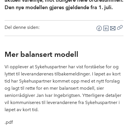
Den nye modellen gjøres gjeldende fra 1. juli.
Del denne siden:
F
L
E
Kop
a
i
-
len
c
n
p
e
k
o
Mer balansert modell
b
e
s
o
d
t
Vi opplever at Sykehuspartner har vist forståelse for og
o
I
lyttet til leverandørenes tilbakemeldinger. I løpet av kort
k
n
tid har Sykehuspartner kommet opp med et nytt forslag
og lagt til rette for en mer balansert modell, sier
seniorrådgiver Jan Ivar Ingebrigtsen. Ytterligere detaljer
vil kommuniseres til leverandørene fra Sykehuspartner i
løpet av kort tid.
.pdf