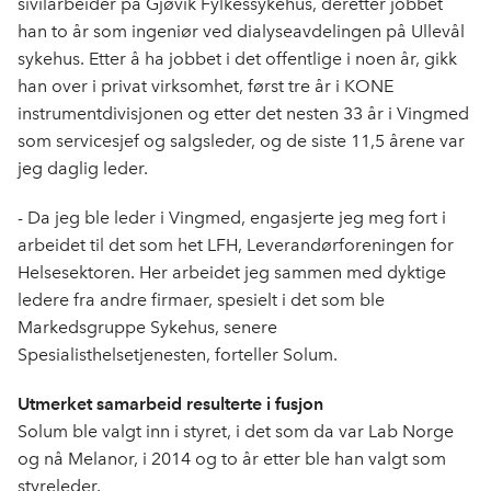
sivilarbeider på Gjøvik Fylkessykehus, deretter jobbet
o
d
t
han to år som ingeniør ved dialyseavdelingen på Ullevål
o
I
sykehus. Etter å ha jobbet i det offentlige i noen år, gikk
k
n
han over i privat virksomhet, først tre år i KONE
instrumentdivisjonen og etter det nesten 33 år i Vingmed
som servicesjef og salgsleder, og de siste 11,5 årene var
jeg daglig leder.
- Da jeg ble leder i Vingmed, engasjerte jeg meg fort i
arbeidet til det som het LFH, Leverandørforeningen for
Helsesektoren. Her arbeidet jeg sammen med dyktige
ledere fra andre firmaer, spesielt i det som ble
Markedsgruppe Sykehus, senere
Spesialisthelsetjenesten, forteller Solum.
Utmerket samarbeid resulterte i fusjon
Solum ble valgt inn i styret, i det som da var Lab Norge
og nå Melanor, i 2014 og to år etter ble han valgt som
styreleder.