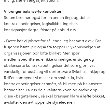
mulig, sier en engasjert Solum.
Vi trenger balanserte kontrakter
Solum brenner også for en annen ting, og det er
kontraktsbetingelser, logistikkbetingelser,
konsignasjonslagre, frister på anbud osv.
- Dette har vi jobbet for så lenge jeg har vært aktiv. Før
fusjonen hørte jeg også fra topper i Sykehusinnkjøp at
organisasjonen bør løfte blikket. Men spør
medlemsbedriftene; er ikke urimelige, ensidige og
ubalanserte kontraktsbetingelser det som gjør livet
vanskelig for oss? Jeg vil derfor svare Sykehusinnkjøp og
RHFer som synes vi maser om smått; Ja, hvis
kontraktsbetingelser er smått, så bli med på balanserte
betingelser. La oss dele valutarisikoen og ordne opp i
disse «bagatellene», så skal bransjen klare å løfte blikket,
avslutter den avtroppende styrelederen.