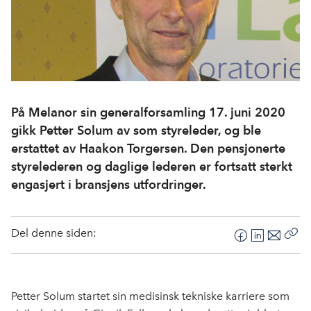
På Melanor sin generalforsamling 17. juni 2020
gikk Petter Solum av som styreleder, og ble
erstattet av Haakon Torgersen. Den pensjonerte
styrelederen og daglige lederen er fortsatt sterkt
engasjert i bransjens utfordringer.
Del denne siden:
F
L
E
Kop
a
i
-
len
c
n
p
e
k
o
Petter Solum startet sin medisinsk tekniske karriere som
b
e
s