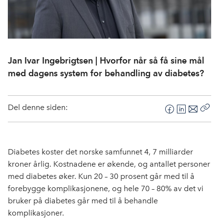
Jan Ivar Ingebrigtsen | Hvorfor når så få sine mål
med dagens system for behandling av diabetes?
Del denne siden:
F
L
E
Kop
a
i
-
len
c
n
p
e
k
o
Diabetes koster det norske samfunnet 4, 7 milliarder
b
e
s
kroner årlig. Kostnadene er økende, og antallet personer
o
d
t
med diabetes øker. Kun 20 – 30 prosent går med til å
o
I
forebygge komplikasjonene, og hele 70 – 80% av det vi
k
n
bruker på diabetes går med til å behandle
komplikasjoner.