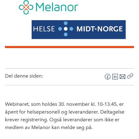
Del denne siden:
F
L
E
Kop
a
i
-
len
c
n
p
e
k
o
Webinaret, som holdes 30. november kl. 10-13.45, er
b
e
s
åpent for helsepersonell og leverandører. Deltagelse
o
d
t
krever registrering. Også leverandører som ikke er
o
I
medlem av Melanor kan melde seg på.
k
n