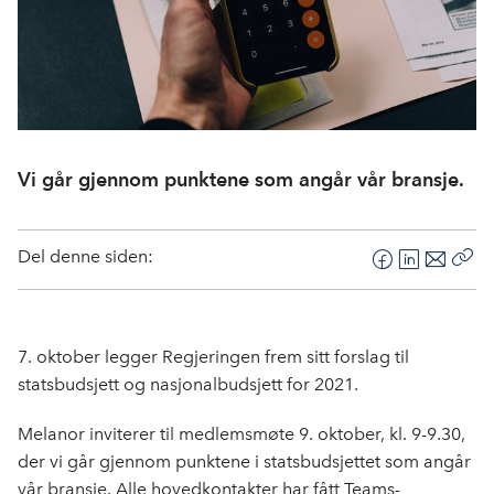
Vi går gjennom punktene som angår vår bransje.
Del denne siden:
F
L
E
Kop
a
i
-
len
c
n
p
e
k
o
7. oktober legger Regjeringen frem sitt forslag til
b
e
s
statsbudsjett og nasjonalbudsjett for 2021.
o
d
t
o
I
Melanor inviterer til medlemsmøte 9. oktober, kl. 9-9.30,
k
n
der vi går gjennom punktene i statsbudsjettet som angår
vår bransje. Alle hovedkontakter har fått Teams-