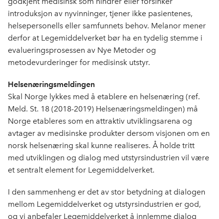
godkjent medisinsk som hindrer eller forsinker
introduksjon av nyvinninger, tjener ikke pasientenes,
helsepersonells eller samfunnets behov. Melanor mener
derfor at Legemiddelverket bør ha en tydelig stemme i
evalueringsprosessen av Nye Metoder og
metodevurderinger for medisinsk utstyr.
Helsenæringsmeldingen
Skal Norge lykkes med å etablere en helsenæring (ref.
Meld. St. 18 (2018-2019) Helsenæringsmeldingen) må
Norge etableres som en attraktiv utviklingsarena og
avtager av medisinske produkter dersom visjonen om en
norsk helsenæring skal kunne realiseres. Å holde tritt
med utviklingen og dialog med utstyrsindustrien vil være
et sentralt element for Legemiddelverket.
I den sammenheng er det av stor betydning at dialogen
mellom Legemiddelverket og utstyrsindustrien er god,
og vi anbefaler Legemiddelverket å innlemme dialog