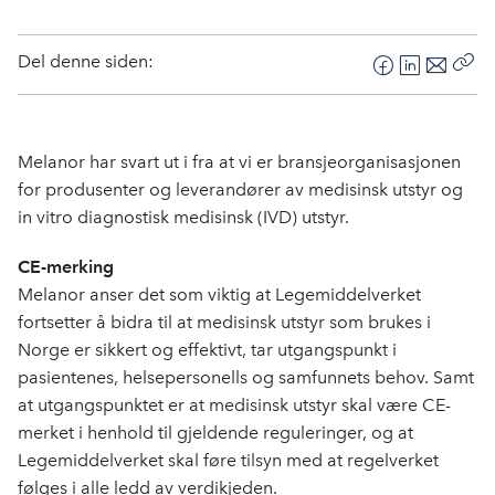
Del denne siden:
F
L
E
Kop
a
i
-
len
c
n
p
e
k
o
Melanor har svart ut i fra at vi er bransjeorganisasjonen
b
e
s
for produsenter og leverandører av medisinsk utstyr og
o
d
t
in vitro diagnostisk medisinsk (IVD) utstyr.
o
I
k
n
CE-merking
Melanor anser det som viktig at Legemiddelverket
fortsetter å bidra til at medisinsk utstyr som brukes i
Norge er sikkert og effektivt, tar utgangspunkt i
pasientenes, helsepersonells og samfunnets behov. Samt
at utgangspunktet er at medisinsk utstyr skal være CE-
merket i henhold til gjeldende reguleringer, og at
Legemiddelverket skal føre tilsyn med at regelverket
følges i alle ledd av verdikjeden.