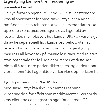
Lagerstyring kan føre til en redusering av
pasientsikkerhet
De nye forordningene, MDR og IVDR, stiller strengere
krav til sporbarhet for medisinsk utstyr. Innen noen
områder stiller sykehusene krav til at leverandøren skal
opprette «konsignasjonslager», dvs. lager eid av
leverandør, men plassert hos kunde. Uttak av varer skjer
da av helsepersonell hos kunde ved behov, uten at
leverandør vet hva som tas ut og når. Lagerstyring
baseres i all hovedsak på manuelle rutiner med relativt
stort potensiale for feil. Melanor mener at dette kan
bidra til å redusere pasientsikkerheten, og at dette bør
være et område Legemiddelverket vier oppmerksomhet.
Tydelig stemme inn i Nye Metoder
Medisinsk utstyr kan ikke innlemmes i samme
vurderingsløp for effekt som medikamenter. Særnorske
krav eller godkjenningsordninger for allerede CE-