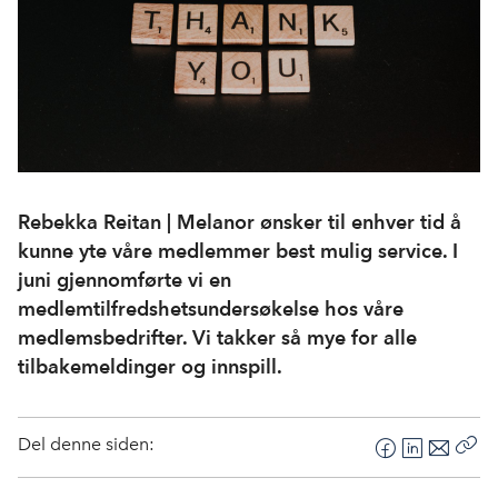
Rebekka Reitan | Melanor ønsker til enhver tid å
kunne yte våre medlemmer best mulig service. I
juni gjennomførte vi en
medlemtilfredshetsundersøkelse hos våre
medlemsbedrifter. Vi takker så mye for alle
tilbakemeldinger og innspill.
Del denne siden:
F
L
E
Kop
a
i
-
len