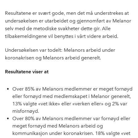
c
n
p
e
k
o
Resultatene er svært gode, men det må understrekes at
b
e
s
undersøkelsen er utarbeidet og gjennomført av Melanor
o
d
t
selv med de metodiske svakheter dette gir. Alle
o
I
tilbakemeldingene vil benyttes i vårt videre arbeid.
k
n
Undersøkelsen var todelt: Melanors arbeid under
koronakrisen og Melanors arbeid generelt.
Resultatene viser at
Over 85% av Melanors medlemmer er meget fornøyd
eller fornøyd med medlemskapet i Melanor generelt,
13% valgte «vet ikke» eller «verken eller» og 2% var
misfornøyd.
Over 80% av Melanors medlemmer var fornøyd eller
meget fornøyd med Melanors arbeid og
kommunikasjon under koronakrisen. 18% valgte «vet