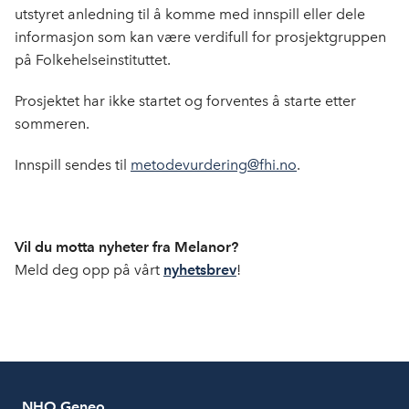
b
e
s
utstyret anledning til å komme med innspill eller dele
o
d
t
informasjon som kan være verdifull for prosjektgruppen
o
I
på Folkehelseinstituttet.
k
n
Prosjektet har ikke startet og forventes å starte etter
sommeren.
Innspill sendes til
metodevurdering@fhi.no
.
Vil du motta nyheter fra Melanor?
Meld deg opp på vårt
nyhetsbrev
!
NHO Geneo