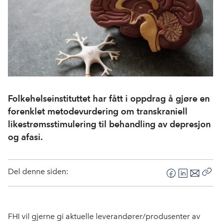
Folkehelseinstituttet har fått i oppdrag å gjøre en
forenklet metodevurdering om transkraniell
likestrømsstimulering til behandling av depresjon
og afasi.
Del denne siden:
F
L
E
Kop
a
i
-
len
c
n
p
e
k
o
FHI vil gjerne gi aktuelle leverandører/produsenter av